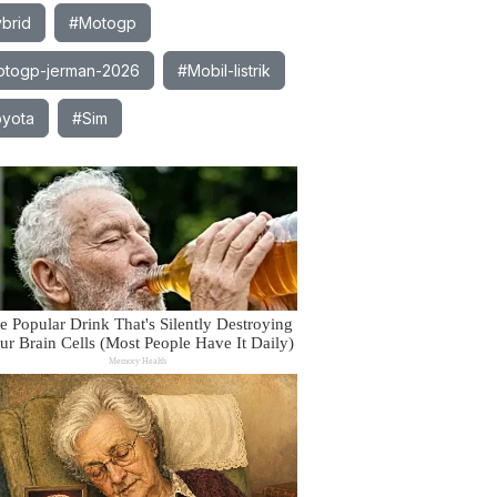
brid
#Motogp
togp-jerman-2026
#Mobil-listrik
yota
#Sim