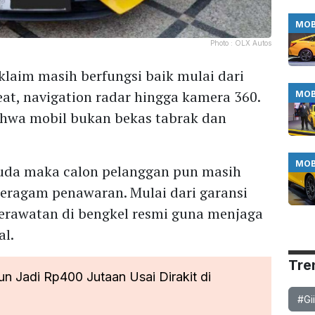
MOB
Photo :
OLX Autos
klaim masih berfungsi baik mulai dari
 seat, navigation radar hingga kamera 360.
MOB
ahwa mobil bukan bekas tabrak dan
MOB
uda maka calon pelanggan pun masih
ragam penawaran. Mulai dari garansi
perawatan di bengkel resmi guna menjaga
al.
Tre
n Jadi Rp400 Jutaan Usai Dirakit di
#Gi