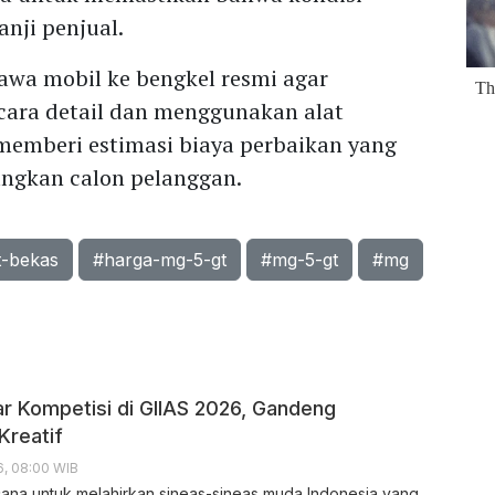
nji penjual.
wa mobil ke bengkel resmi agar
cara detail dan menggunakan alat
 memberi estimasi biaya perbaikan yang
ngkan calon pelanggan.
t-bekas
#harga-mg-5-gt
#mg-5-gt
#mg
r Kompetisi di GIIAS 2026, Gandeng
Kreatif
6, 08:00 WIB
na untuk melahirkan sineas-sineas muda Indonesia yang