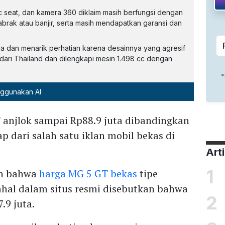
ctric seat, dan kamera 360 diklaim masih berfungsi dengan
tabrak atau banjir, serta masih mendapatkan garansi dan
ia dan menarik perhatian karena desainnya yang agresif
r dari Thailand dan dilengkapi mesin 1.498 cc dengan
nggunakan AI
T
anjlok sampai Rp88.9 juta dibandingkan
p dari salah satu iklan mobil bekas di
Art
1
an bahwa
harga MG 5 GT bekas
tipe
ahal dalam situs resmi disebutkan bahwa
2
7.9 juta.