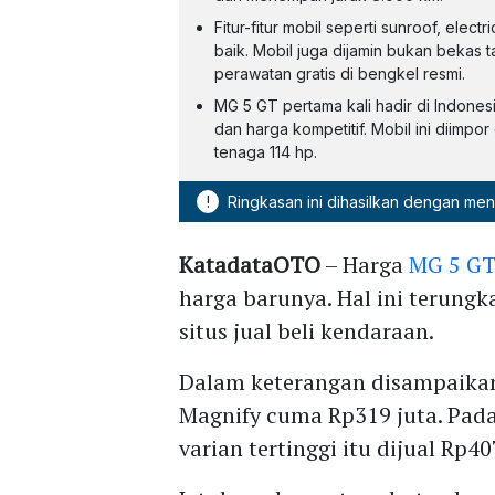
Fitur-fitur mobil seperti sunroof, ele
baik. Mobil juga dijamin bukan bekas 
perawatan gratis di bengkel resmi.
MG 5 GT pertama kali hadir di Indones
dan harga kompetitif. Mobil ini diimpo
tenaga 114 hp.
!
Ringkasan ini dihasilkan dengan me
KatadataOTO
– Harga
MG 5 G
harga barunya. Hal ini terungka
situs jual beli kendaraan.
Dalam keterangan disampaik
Magnify cuma Rp319 juta. Pad
varian tertinggi itu dijual Rp40