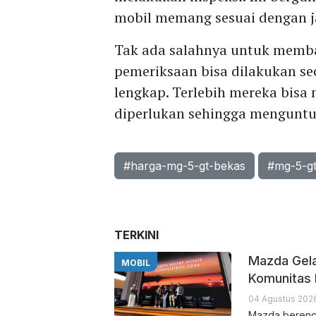
mobil memang sesuai dengan ja
Tak ada salahnya untuk memba
pemeriksaan bisa dilakukan se
lengkap. Terlebih mereka bisa
diperlukan sehingga menguntu
#harga-mg-5-gt-bekas
#mg-5-g
TERKINI
Mazda Gela
MOBIL
Komunitas 
04 Agustus 202
Mazda berenca