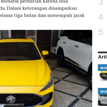
3
 menarik perhatian karena usia
da. Dalam keterangan disampaikan
4
elama tiga bulan dan menempuh jarak
5
Arti
MOB
MOB