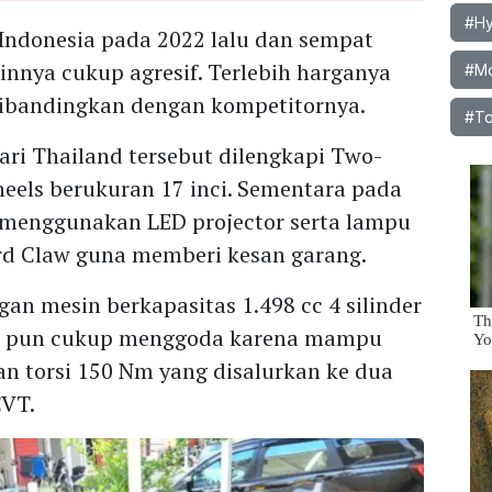
#Hy
 Indonesia pada 2022 lalu dan sempat
innya cukup agresif. Terlebih harganya
#Mo
 dibandingkan dengan kompetitornya.
#To
ari Thailand tersebut dilengkapi Two-
eels berukuran 17 inci. Sementara pada
menggunakan LED projector serta lampu
rd Claw guna memberi kesan garang.
n mesin berkapasitas 1.498 cc 4 silinder
nya pun cukup menggoda karena mampu
n torsi 150 Nm yang disalurkan ke dua
CVT.