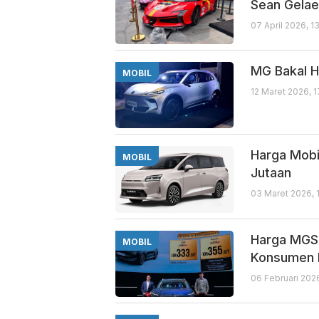
Sean Gelae
07 April 2026, 1
MG Bakal H
MOBIL
12 Maret 2026, 
Harga Mobil
MOBIL
Jutaan
03 Maret 2026, 
Harga MGS5
MOBIL
Konsumen 
06 Februari 202