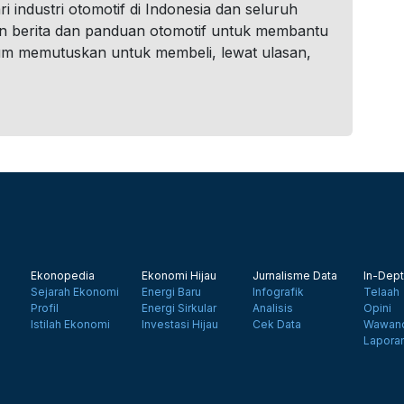
i industri otomotif di Indonesia dan seluruh
n berita dan panduan otomotif untuk membantu
um memutuskan untuk membeli, lewat ulasan,
Ekonopedia
Ekonomi Hijau
Jurnalisme Data
In-Dept
Sejarah Ekonomi
Energi Baru
Infografik
Telaah
Profil
Energi Sirkular
Analisis
Opini
Istilah Ekonomi
Investasi Hijau
Cek Data
Wawanc
Lapora