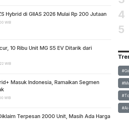
4
S Hybrid di GIIAS 2026 Mulai Rp 200 Jutaan
:00 WIB
5
ur, 10 Ribu Unit MG S5 EV Ditarik dari
Tre
:22 WIB
#Gi
rid+ Masuk Indonesia, Ramaikan Segmen
#Mob
ak
#To
:00 WIB
#Ai
iklaim Terpesan 2000 Unit, Masih Ada Harga