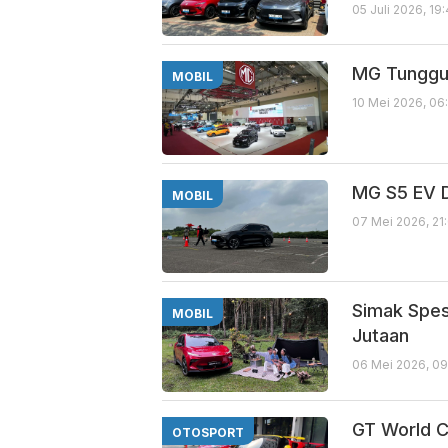
05 Juli 2026, 19
MG Tunggu 
MOBIL
10 Mei 2026, 06
MG S5 EV D
MOBIL
07 Mei 2026, 21
Simak Spes
MOBIL
Jutaan
06 Mei 2026, 09
GT World C
OTOSPORT