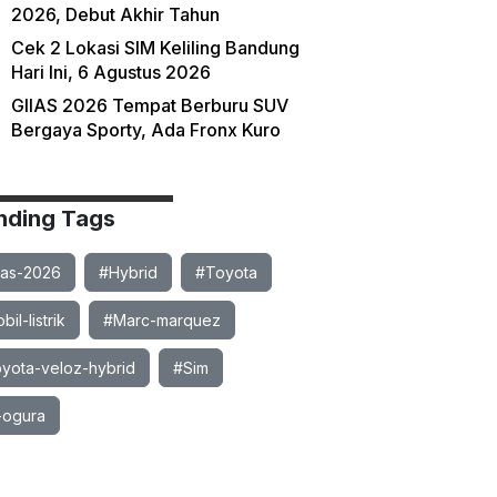
2026, Debut Akhir Tahun
Cek 2 Lokasi SIM Keliling Bandung
Hari Ini, 6 Agustus 2026
GIIAS 2026 Tempat Berburu SUV
Bergaya Sporty, Ada Fronx Kuro
nding Tags
ias-2026
#Hybrid
#Toyota
il-listrik
#Marc-marquez
yota-veloz-hybrid
#Sim
-ogura