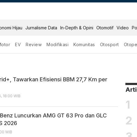
onomi Hijau
Jurnalisme Data
In-Depth & Opini
Otomotif
Video
Po
Motor
EV
Review
Modifikasi
Komunitas
Otosport
Otope
id+, Tawarkan Efisiensi BBM 27,7 Km per
Art
, 18:00 WIB
1
Benz Luncurkan AMG GT 63 Pro dan GLC
2
AS 2026
3
:00 WIB