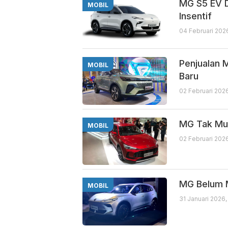
MG S5 EV D
MOBIL
Insentif
04 Februari 202
Penjualan 
MOBIL
Baru
02 Februari 202
MG Tak Mul
MOBIL
02 Februari 202
MG Belum M
MOBIL
31 Januari 2026,