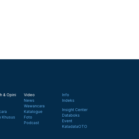
h & Opini
Video
Info
News
Indeks
Wawancara
Insight Center
ara
Katalogue
Databoks
n Khusus
Foto
Event
Podcast
KatadataOTO