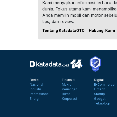
Kami menyajikan informasi terbaru dar
dunia. Fokus utama kami menampilka
Anda memilih mobil dan motor sebel
tips, dan review.
Tentang KatadataOTO
Hubungi Kami
Berita
Finansial
Digital
Nasional
Makro
E-Commerce
Industri
Keuangan
Fintech
Internasional
Bursa
Startup
Energi
Korporasi
Gadget
Teknologi