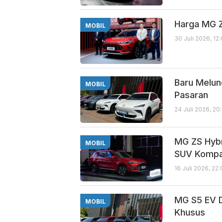
Harga MG Z
MOBIL
30 Juli 2026, 12
Baru Melunc
MOBIL
Pasaran
24 Juli 2026, 20
MG ZS Hyb
MOBIL
SUV Komp
16 Juli 2026, 22
MG S5 EV D
MOBIL
Khusus