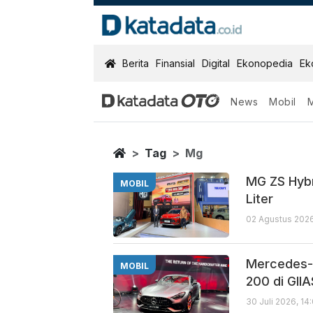
KatadataOTO
Berita
Finansial
Digital
Ekonopedia
Ek
News
Mobil
Mg
Berita Terbaru
Home
Tag
Mg
MG ZS Hybr
MOBIL
Liter
02 Agustus 2026
Mercedes-
MOBIL
200 di GII
30 Juli 2026, 14