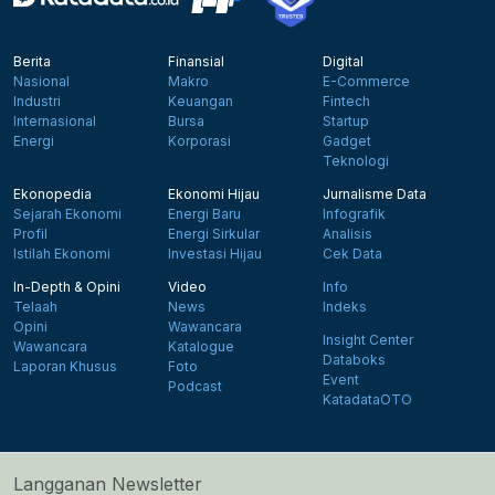
Berita
Finansial
Digital
Nasional
Makro
E-Commerce
Industri
Keuangan
Fintech
Internasional
Bursa
Startup
Energi
Korporasi
Gadget
Teknologi
Ekonopedia
Ekonomi Hijau
Jurnalisme Data
Sejarah Ekonomi
Energi Baru
Infografik
Profil
Energi Sirkular
Analisis
Istilah Ekonomi
Investasi Hijau
Cek Data
In-Depth & Opini
Video
Info
Telaah
News
Indeks
Opini
Wawancara
Insight Center
Wawancara
Katalogue
Databoks
Laporan Khusus
Foto
Event
Podcast
KatadataOTO
Langganan Newsletter