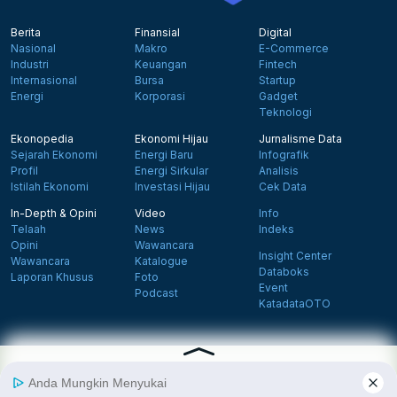
Berita
Finansial
Digital
Nasional
Makro
E-Commerce
Industri
Keuangan
Fintech
Internasional
Bursa
Startup
Energi
Korporasi
Gadget
Teknologi
Ekonopedia
Ekonomi Hijau
Jurnalisme Data
Sejarah Ekonomi
Energi Baru
Infografik
Profil
Energi Sirkular
Analisis
Istilah Ekonomi
Investasi Hijau
Cek Data
In-Depth & Opini
Video
Info
Telaah
News
Indeks
Opini
Wawancara
Insight Center
Wawancara
Katalogue
Databoks
Laporan Khusus
Foto
Event
Podcast
KatadataOTO
Langganan Newsletter