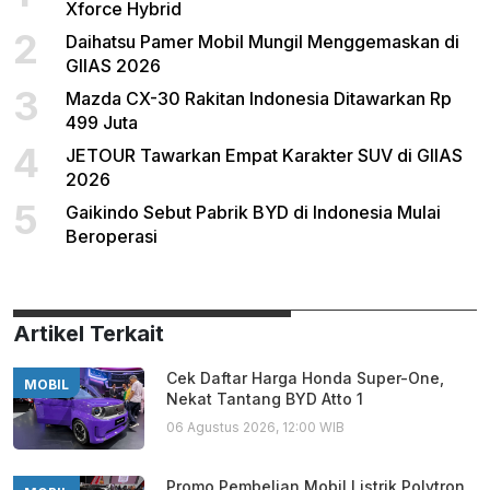
Xforce Hybrid
2
Daihatsu Pamer Mobil Mungil Menggemaskan di
GIIAS 2026
3
Mazda CX-30 Rakitan Indonesia Ditawarkan Rp
499 Juta
4
JETOUR Tawarkan Empat Karakter SUV di GIIAS
2026
5
Gaikindo Sebut Pabrik BYD di Indonesia Mulai
Beroperasi
Artikel Terkait
Cek Daftar Harga Honda Super-One,
MOBIL
Nekat Tantang BYD Atto 1
06 Agustus 2026, 12:00 WIB
Promo Pembelian Mobil Listrik Polytron,