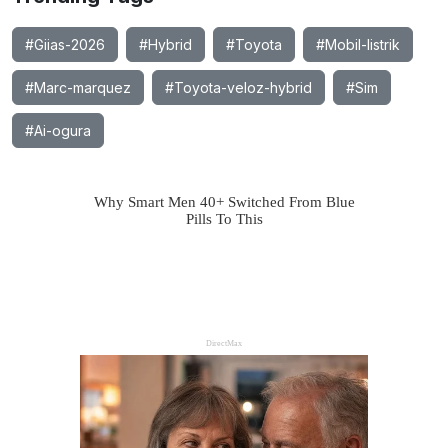
#Giias-2026
#Hybrid
#Toyota
#Mobil-listrik
#Marc-marquez
#Toyota-veloz-hybrid
#Sim
#Ai-ogura