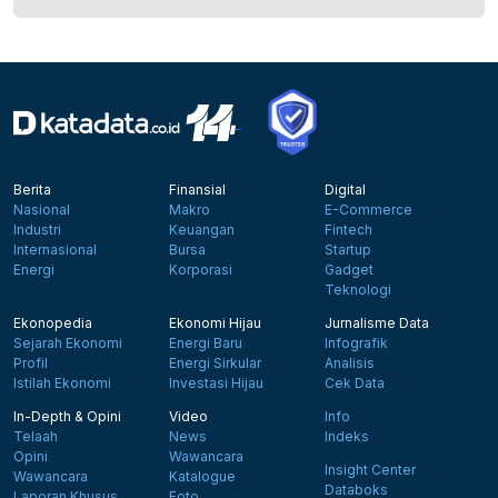
Berita
Finansial
Digital
Nasional
Makro
E-Commerce
Industri
Keuangan
Fintech
Internasional
Bursa
Startup
Energi
Korporasi
Gadget
Teknologi
Ekonopedia
Ekonomi Hijau
Jurnalisme Data
Sejarah Ekonomi
Energi Baru
Infografik
Profil
Energi Sirkular
Analisis
Istilah Ekonomi
Investasi Hijau
Cek Data
In-Depth & Opini
Video
Info
Telaah
News
Indeks
Opini
Wawancara
Insight Center
Wawancara
Katalogue
Databoks
Laporan Khusus
Foto