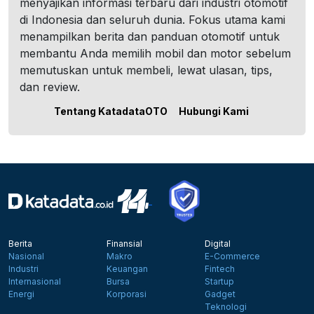
menyajikan informasi terbaru dari industri otomotif
di Indonesia dan seluruh dunia. Fokus utama kami
menampilkan berita dan panduan otomotif untuk
membantu Anda memilih mobil dan motor sebelum
memutuskan untuk membeli, lewat ulasan, tips,
dan review.
Tentang KatadataOTO
Hubungi Kami
Berita
Finansial
Digital
Nasional
Makro
E-Commerce
Industri
Keuangan
Fintech
Internasional
Bursa
Startup
Energi
Korporasi
Gadget
Teknologi