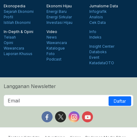
Ekonopedia
Ekonomi Hijau
Jurnalisme Data
Sejarah Ekonomi
Energi Baru
Infografik
Profil
Energi Sirkular
Analisis
Istilah Ekonomi
Investasi Hijau
Cek Data
In-Depth & Opini
Video
Info
Telaah
News
Indeks
Opini
Wawancara
Insight Center
Wawancara
Katalogue
Databoks
Laporan Khusus
Foto
Event
Podcast
KatadataOTO
Langganan Newsletter
Daftar
Follow us on Facebook
Follow us on X
Follow us on Instagram
Follow us on Yout