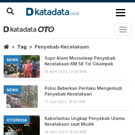
Penyebab Kecelakaan
Berita Terbaru
Home
Tag
Penyebab-Kecelakaan
Sopir Alami Microsleep Penyebab
NEWS
Kecelakaan KM 58 Tol Cikampek
16 April 2024, 13:00 WIB
Polisi Beberkan Perilaku Mengemudi
NEWS
Penyebab Kecelakaan
21 Juni 2023, 18:40 WIB
Kakorlantas Ungkap Penyebab Utama
OTOPEDIA
Kecelakaan saat Mudik
18 April 2023, 16:26 WIB