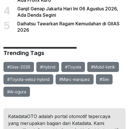
Ada Fronx Kuro
4
Ganjil Genap Jakarta Hari Ini 06 Agustus 2026,
Ada Denda Segini
5
Daihatsu Tawarkan Ragam Kemudahan di GIIAS
2026
Trending Tags
#Giias-2026
#Hybrid
#Toyota
#Mobil-listrik
#Toyota-veloz-hybrid
#Marc-marquez
#Sim
#Ai-ogura
KatadataOTO adalah portal otomotif tepercaya
yang merupakan bagian dari Katadata. Kami