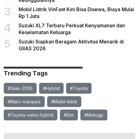
Keunggulannya
3
Mobil Listrik VinFast Kini Bisa Disewa, Biaya Mulai
Rp 1 Juta
4
Suzuki XL7 Terbaru Perkuat Kenyamanan dan
Keselamatan Keluarga
5
Suzuki Siapkan Beragam Aktivitas Menarik di
GIIAS 2026
Trending Tags
#Giias-2026
#Hybrid
#Toyota
#Marc-marquez
#Mobil-listrik
#Toyota-veloz-hybrid
#Sim
#Motogp