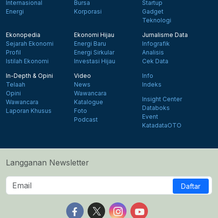
Internasional
Bursa
Startup
Energi
Korporasi
Gadget
Teknologi
Ekonopedia
Ekonomi Hijau
Jurnalisme Data
Sejarah Ekonomi
Energi Baru
Infografik
Profil
Energi Sirkular
Analisis
Istilah Ekonomi
Investasi Hijau
Cek Data
In-Depth & Opini
Video
Info
Telaah
News
Indeks
Opini
Wawancara
Insight Center
Wawancara
Katalogue
Databoks
Laporan Khusus
Foto
Event
Podcast
KatadataOTO
Langganan Newsletter
Daftar
Follow us on Facebook
Follow us on X
Follow us on Instagram
Follow us on Yout