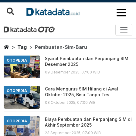
Pembuatan Sim Baru
Berita Terbaru
Home
Tag
Pembuatan-Sim-Baru
Syarat Pembuatan dan Perpanjang SIM
OTOPEDIA
Desember 2025
09 Desember 2025, 07:00 WIB
Cara Mengurus SIM Hilang di Awal
OTOPEDIA
Oktober 2025, Bisa Tanpa Tes
08 Oktober 2025, 07:00 WIB
Biaya Pembuatan dan Perpanjang SIM di
OTOPEDIA
Akhir September 2025
23 September 2025, 07:00 WIB