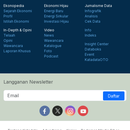
Ekonopedia
Ekonomi Hijau
Jurnalisme Data
Sejarah Ekonomi
Energi Baru
Infografik
Profil
Energi Sirkular
Analisis
Istilah Ekonomi
Investasi Hijau
Cek Data
In-Depth & Opini
Video
Info
Telaah
News
Indeks
Opini
Wawancara
Insight Center
Wawancara
Katalogue
Databoks
Laporan Khusus
Foto
Event
Podcast
KatadataOTO
Langganan Newsletter
Daftar
Follow us on Facebook
Follow us on X
Follow us on Instagram
Follow us on Yout