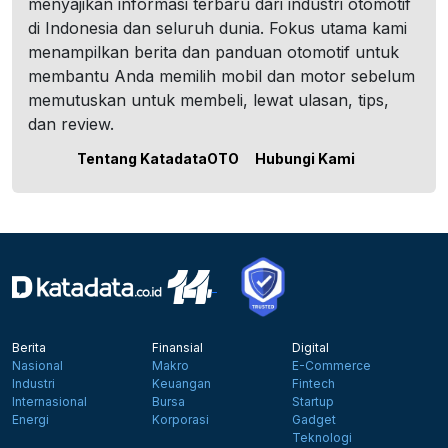
menyajikan informasi terbaru dari industri otomotif
di Indonesia dan seluruh dunia. Fokus utama kami
menampilkan berita dan panduan otomotif untuk
membantu Anda memilih mobil dan motor sebelum
memutuskan untuk membeli, lewat ulasan, tips,
dan review.
Tentang KatadataOTO
Hubungi Kami
Berita
Finansial
Digital
Nasional
Makro
E-Commerce
Industri
Keuangan
Fintech
Internasional
Bursa
Startup
Energi
Korporasi
Gadget
Teknologi