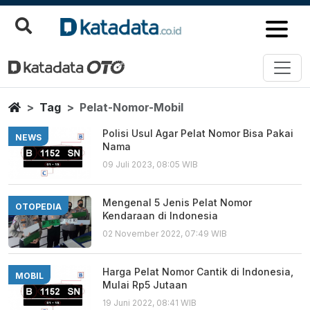
Pelat Nomor Mobil
Berita Terbaru
Home
Tag
Pelat-Nomor-Mobil
Polisi Usul Agar Pelat Nomor Bisa Pakai
NEWS
Nama
09 Juli 2023, 08:05 WIB
Mengenal 5 Jenis Pelat Nomor
OTOPEDIA
Kendaraan di Indonesia
02 November 2022, 07:49 WIB
Harga Pelat Nomor Cantik di Indonesia,
MOBIL
Mulai Rp5 Jutaan
19 Juni 2022, 08:41 WIB