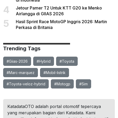
di Indonesia
4
Jetour Pamer T2 Untuk KTT G20 ke Menko
Airlangga di GIIAS 2026
5
Hasil Sprint Race MotoGP Inggris 2026: Martin
Perkasa di Britania
Trending Tags
#Giias-2026
#Hybrid
#Toyota
#Marc-marquez
#Mobil-listrik
#Toyota-veloz-hybrid
#Motogp
#Sim
KatadataOTO adalah portal otomotif tepercaya
yang merupakan bagian dari Katadata. Kami