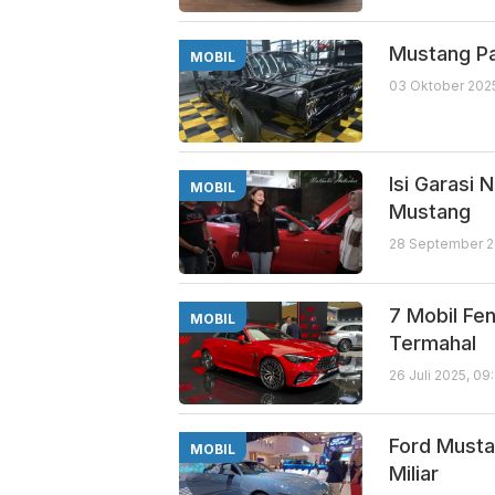
Mustang Pa
MOBIL
03 Oktober 2025
Isi Garasi 
MOBIL
Mustang
28 September 2
7 Mobil Fe
MOBIL
Termahal
26 Juli 2025, 09
Ford Musta
MOBIL
Miliar