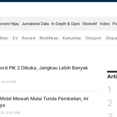
onomi Hijau
Jurnalisme Data
In-Depth & Opini
Otomotif
Video
Po
Motor
EV
Review
Modifikasi
Komunitas
Otosport
Otope
Ford PIK 2 Dibuka, Jangkau Lebih Banyak
Art
, 16:00 WIB
1
obil Mewah Mulai Tunda Pembelian, Ini
2
ya
3
25, 12:00 WIB