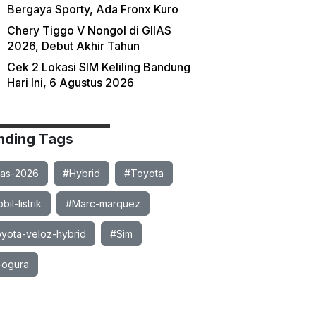
Bergaya Sporty, Ada Fronx Kuro
Chery Tiggo V Nongol di GIIAS
2026, Debut Akhir Tahun
Cek 2 Lokasi SIM Keliling Bandung
Hari Ini, 6 Agustus 2026
nding Tags
ias-2026
#Hybrid
#Toyota
il-listrik
#Marc-marquez
yota-veloz-hybrid
#Sim
-ogura