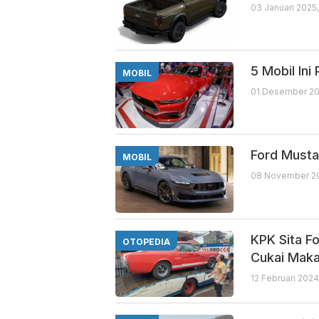
03 Januari 2025
5 Mobil In
MOBIL
01 Desember 20
Ford Musta
MOBIL
08 November 20
KPK Sita F
OTOPEDIA
Cukai Mak
12 Februari 2024