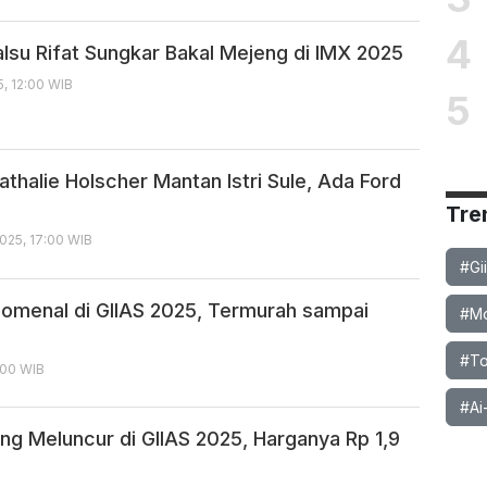
4
lsu Rifat Sungkar Bakal Mejeng di IMX 2025
, 12:00 WIB
5
Nathalie Holscher Mantan Istri Sule, Ada Ford
Tre
025, 17:00 WIB
#Gi
nomenal di GIIAS 2025, Termurah sampai
#Mob
#To
:00 WIB
#Ai
ng Meluncur di GIIAS 2025, Harganya Rp 1,9