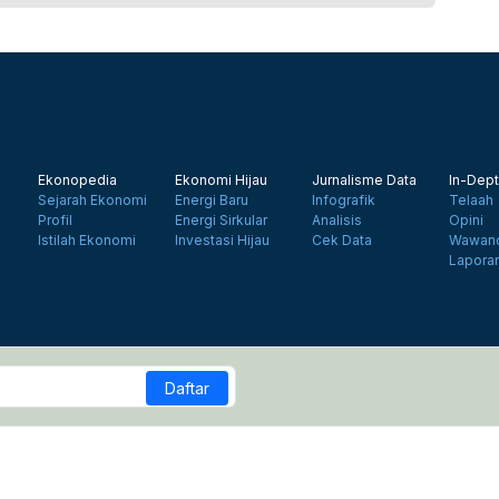
Ekonopedia
Ekonomi Hijau
Jurnalisme Data
In-Dept
Sejarah Ekonomi
Energi Baru
Infografik
Telaah
Profil
Energi Sirkular
Analisis
Opini
Istilah Ekonomi
Investasi Hijau
Cek Data
Wawanc
Lapora
Daftar
a Siber
Kebijakan Privasi
Disclaimer
Hubungi Kami