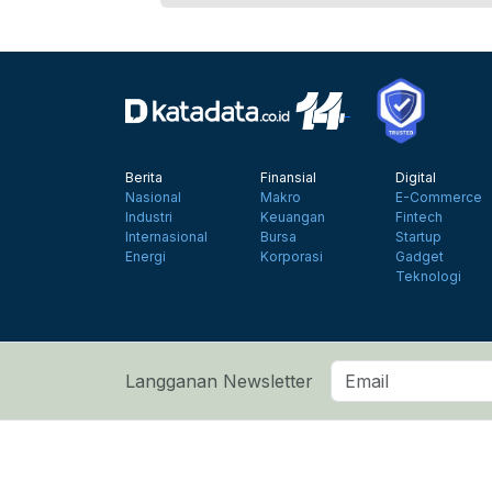
Berita
Finansial
Digital
Nasional
Makro
E-Commerce
Industri
Keuangan
Fintech
Internasional
Bursa
Startup
Energi
Korporasi
Gadget
Teknologi
Langganan Newsletter
Tentang Katadata
Advertising
Karier
Pedoman Medi