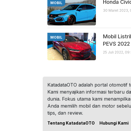
Honda Civi
MOBIL
30 Maret 2023,
Mobil Listr
MOBIL
PEVS 2022
25 Juli 2022, 09
KatadataOTO adalah portal otomotif 
Kami menyajikan informasi terbaru dar
dunia. Fokus utama kami menampilka
Anda memilih mobil dan motor sebel
tips, dan review.
Tentang KatadataOTO
Hubungi Kami