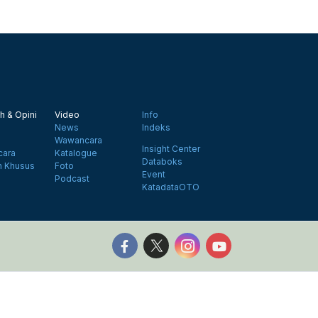
h & Opini
Video
Info
News
Indeks
Wawancara
Insight Center
ara
Katalogue
Databoks
n Khusus
Foto
Event
Podcast
KatadataOTO
Follow us on Facebook
Follow us on X
Follow us on Instagr
Follow us on Y
©2026 Katadata. Hak cipta dilindungi Undang-undang.