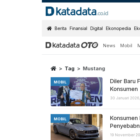
KatadataOTO
Berita
Finansial
Digital
Ekonopedia
Ek
News
Mobil
Mustang
Berita Terbaru
Home
Tag
Mustang
Diler Baru 
MOBIL
Konsumen
30 Januari 2026
Konsumen M
MOBIL
Penyebabn
19 November 20