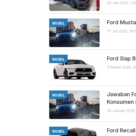
24 Juli 2025, 11
Ford Musta
MOBIL
17 Juli 2025, 19
Ford Siap 
MOBIL
11 Maret 2025, 
Jawaban For
MOBIL
Konsumen 
29 Januari 2025
Ford Recal
MOBIL