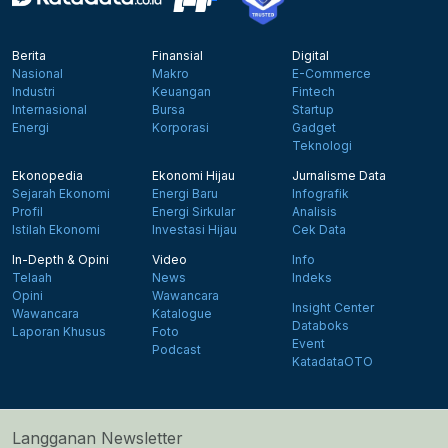
Berita
Finansial
Digital
Nasional
Makro
E-Commerce
Industri
Keuangan
Fintech
Internasional
Bursa
Startup
Energi
Korporasi
Gadget
Teknologi
Ekonopedia
Ekonomi Hijau
Jurnalisme Data
Sejarah Ekonomi
Energi Baru
Infografik
Profil
Energi Sirkular
Analisis
Istilah Ekonomi
Investasi Hijau
Cek Data
In-Depth & Opini
Video
Info
Telaah
News
Indeks
Opini
Wawancara
Insight Center
Wawancara
Katalogue
Databoks
Laporan Khusus
Foto
Event
Podcast
KatadataOTO
Langganan Newsletter