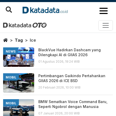
Ice
Berita Terbaru
Home
Tag
Ice
BlackVue Hadirkan Dashcam yang
NEWS
Dilengkapi AI di GIIAS 2026
01 Agustus 2026, 19:24 WIB
Pertimbangan Gaikindo Pertahankan
MOBIL
GIIAS 2026 di ICE BSD
20 Februari 2026, 10:00 WIB
BMW Sematkan Voice Command Baru,
MOBIL
Seperti Ngobrol dengan Manusia
07 Januari 2026, 20:00 WIB