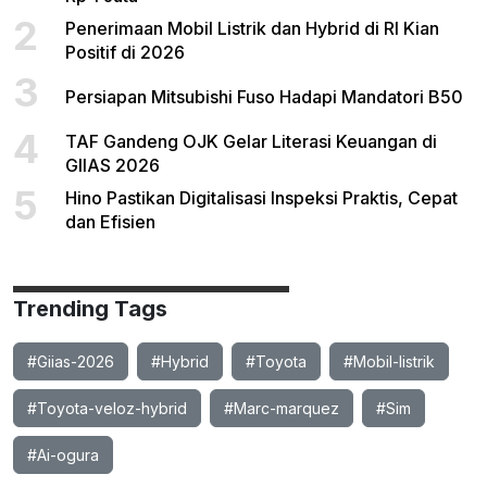
2
Penerimaan Mobil Listrik dan Hybrid di RI Kian
Positif di 2026
3
Persiapan Mitsubishi Fuso Hadapi Mandatori B50
4
TAF Gandeng OJK Gelar Literasi Keuangan di
GIIAS 2026
5
Hino Pastikan Digitalisasi Inspeksi Praktis, Cepat
dan Efisien
Trending Tags
#Giias-2026
#Hybrid
#Toyota
#Mobil-listrik
#Toyota-veloz-hybrid
#Marc-marquez
#Sim
#Ai-ogura