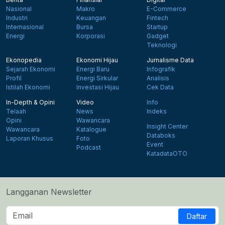
Nasional
Makro
E-Commerce
Industri
Keuangan
Fintech
Internasional
Bursa
Startup
Energi
Korporasi
Gadget
Teknologi
Ekonopedia
Ekonomi Hijau
Jurnalisme Data
Sejarah Ekonomi
Energi Baru
Infografik
Profil
Energi Sirkular
Analisis
Istilah Ekonomi
Investasi Hijau
Cek Data
In-Depth & Opini
Video
Info
Telaah
News
Indeks
Opini
Wawancara
Insight Center
Wawancara
Katalogue
Databoks
Laporan Khusus
Foto
Event
Podcast
KatadataOTO
Langganan Newsletter
Daftar