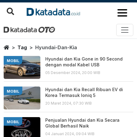
Hyundai Dan Kia
Berita Terbaru
Home
Tag
Hyundai-Dan-Kia
Hyundai dan Kia Gone in 90 Second
MOBIL
dengan modal Kabel USB
05 Desember 2024, 20:00 WIB
Hyundai dan Kia Recall Ribuan EV di
MOBIL
Korea Termasuk Ioniq 5
20 Maret 2024, 07:30 WIB
Penjualan Hyundai dan Kia Secara
MOBIL
Global Berhasil Naik
04 Januari 2024, 09:04 WIB