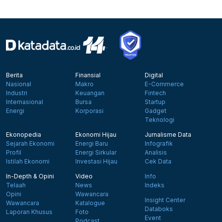
Berita
Finansial
Digital
Nasional
Makro
E-Commerce
Industri
Keuangan
Fintech
Internasional
Bursa
Startup
Energi
Korporasi
Gadget
Teknologi
Ekonopedia
Ekonomi Hijau
Jurnalisme Data
Sejarah Ekonomi
Energi Baru
Infografik
Profil
Energi Sirkular
Analisis
Istilah Ekonomi
Investasi Hijau
Cek Data
In-Depth & Opini
Video
Info
Telaah
News
Indeks
Opini
Wawancara
Insight Center
Wawancara
Katalogue
Databoks
Laporan Khusus
Foto
Event
Podcast