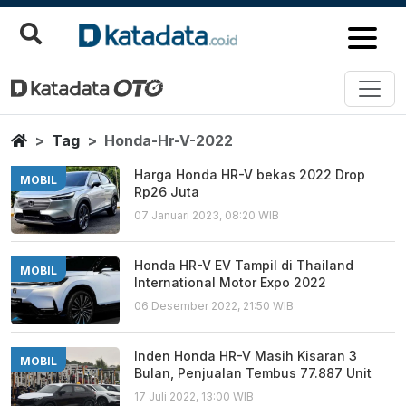
Honda Hr V 2022
Berita Terbaru
Home
Tag
Honda-Hr-V-2022
Harga Honda HR-V bekas 2022 Drop
MOBIL
Rp26 Juta
07 Januari 2023, 08:20 WIB
Honda HR-V EV Tampil di Thailand
MOBIL
International Motor Expo 2022
06 Desember 2022, 21:50 WIB
Inden Honda HR-V Masih Kisaran 3
MOBIL
Bulan, Penjualan Tembus 77.887 Unit
17 Juli 2022, 13:00 WIB