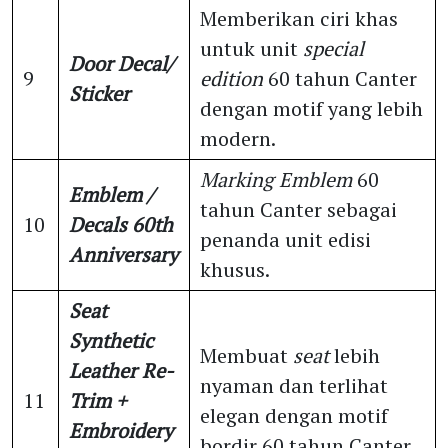
Memberikan ciri khas
untuk unit
special
Door Decal/
9
edition
60 tahun Canter
Sticker
dengan motif yang lebih
modern.
Marking Emblem
60
Emblem /
tahun Canter sebagai
10
Decals 60th
penanda unit edisi
Anniversary
khusus.
Seat
Synthetic
Membuat
seat
lebih
Leather Re-
nyaman dan terlihat
11
Trim +
elegan dengan motif
Embroidery
bordir 60 tahun Canter.