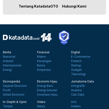
Tentang KatadataOTO
Hubungi Kami
Berita
Finansial
Digital
Nasional
Makro
E-Commerce
Industri
Keuangan
Fintech
Internasional
Bursa
Startup
Energi
Korporasi
Gadget
Teknologi
Ekonopedia
Ekonomi Hijau
Jurnalisme Data
Sejarah Ekonomi
Energi Baru
Infografik
Profil
Energi Sirkular
Analisis
Istilah Ekonomi
Investasi Hijau
Cek Data
In-Depth & Opini
Video
Info
Telaah
News
Indeks