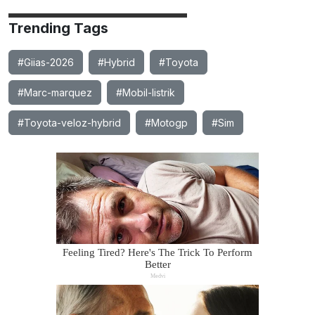
Trending Tags
#Giias-2026
#Hybrid
#Toyota
#Marc-marquez
#Mobil-listrik
#Toyota-veloz-hybrid
#Motogp
#Sim