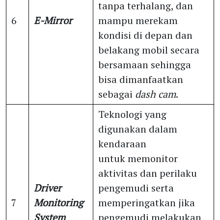
tanpa terhalang, dan
6
E-Mirror
mampu merekam
kondisi di depan dan
belakang mobil secara
bersamaan sehingga
bisa dimanfaatkan
sebagai
dash cam
.
Teknologi yang
digunakan dalam
kendaraan
untuk memonitor
aktivitas dan perilaku
Driver
pengemudi serta
7
Monitoring
memperingatkan jika
System
pengemudi melakukan