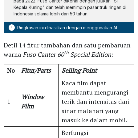
pada 2022. Fuso Canter dikenal dengan julukan "Si
Kepala Kuning" dan telah memimpin pasar truk ringan di
Indonesia selama lebih dari 50 tahun.
!
Ringkasan ini dihasilkan dengan menggunakan AI
Detil 14 fitur tambahan dan satu pembaruan
th
warna
Fuso Canter 60
Special Edition
:
No
Fitur/Parts
Selling Point
Kaca film dapat
membantu mengurangi
Window
1
terik dan intensitas dari
Film
sinar matahari yang
masuk ke dalam mobil.
Berfungsi