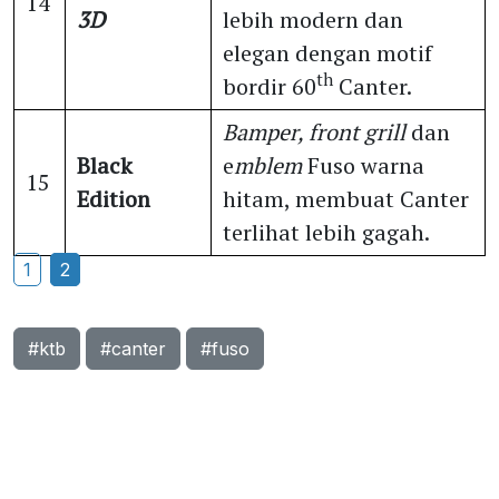
14
3D
lebih modern dan
elegan dengan motif
th
bordir 60
Canter.
Bamper, front grill
dan
Black
e
mblem
Fuso warna
15
Edition
hitam, membuat Canter
terlihat lebih gagah.
1
2
#ktb
#canter
#fuso