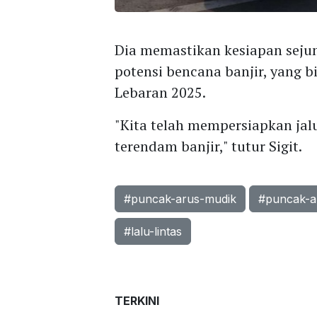
Dia memastikan kesiapan sejum
potensi bencana banjir, yang 
Lebaran 2025.
"Kita telah mempersiapkan jalu
terendam banjir," tutur Sigit.
#puncak-arus-mudik
#puncak-a
#lalu-lintas
TERKINI