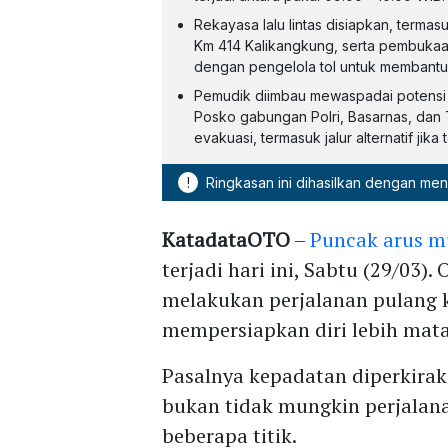
Rekayasa lalu lintas disiapkan, term
Km 414 Kalikangkung, serta pembukaan 
dengan pengelola tol untuk membantu
Pemudik diimbau mewaspadai potensi 
Posko gabungan Polri, Basarnas, dan
evakuasi, termasuk jalur alternatif jika t
!
Ringkasan ini dihasilkan dengan me
KatadataOTO
–
Puncak arus m
terjadi hari ini, Sabtu (29/03)
melakukan perjalanan pulang
mempersiapkan diri lebih mat
Pasalnya kepadatan diperkiraka
bukan tidak mungkin perjalan
beberapa titik.