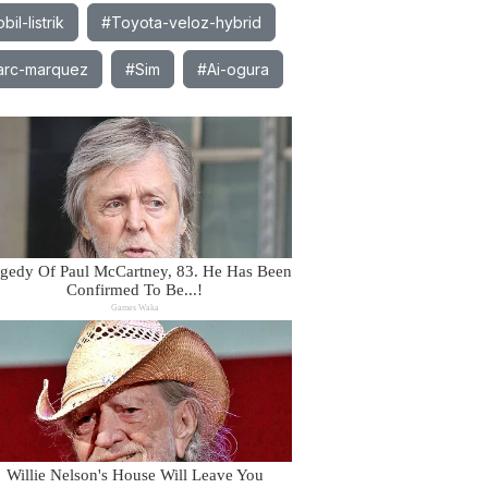
il-listrik
#Toyota-veloz-hybrid
rc-marquez
#Sim
#Ai-ogura