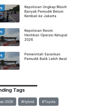
Kepolisian Ungkap Masih
WS
Banyak Pemudik Belum
Kembali ke Jakarta
Kepolisian Resmi
WS
Hentikan Operasi Ketupat
2026
Pemerintah Sarankan
WS
Pemudik Balik Lebih Awal
nding Tags
ias-2026
#Hybrid
#Toyota