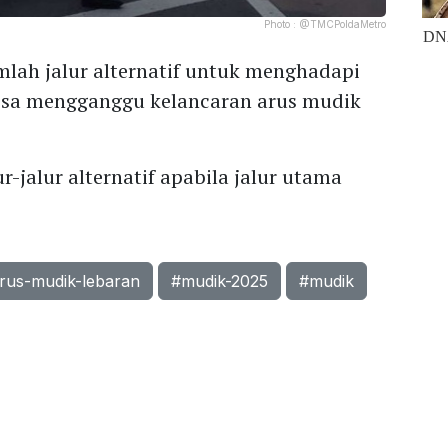
Photo :
@TMCPoldaMetro
lah jalur alternatif untuk menghadapi
bisa mengganggu kelancaran arus mudik
r-jalur alternatif apabila jalur utama
rus-mudik-lebaran
#mudik-2025
#mudik