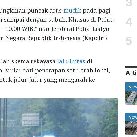
3
emungkinan puncak arus
mudik
pada pagi
4
lam sampai dengan subuh. Khusus di Pulau
- 10.00 WIB," ujar Jenderal Polisi Listyo
an Negara Republik Indonesia (Kapolri)
5
mlah skema rekayasa
lalu lintas
di
. Mulai dari penerapan satu arah lokal,
Arti
tuk jalur-jalur yang mengarah ke
NE
NE