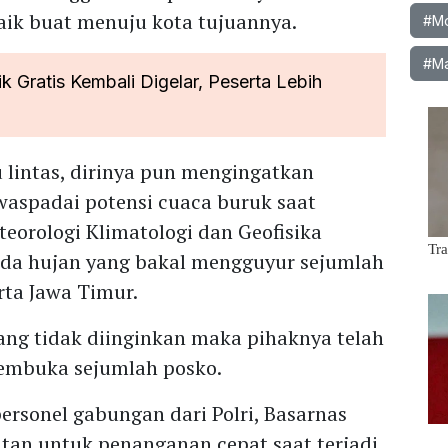
aik buat menuju kota tujuannya.
#Mob
#Ma
 Gratis Kembali Digelar, Peserta Lebih
u lintas, dirinya pun mengingatkan
aspadai potensi cuaca buruk saat
eorologi Klimatologi dan Geofisika
da hujan yang bakal mengguyur sejumlah
rta Jawa Timur.
ang tidak diinginkan maka pihaknya telah
embuka sejumlah posko.
ersonel gabungan dari Polri, Basarnas
atan untuk penanganan cepat saat terjadi