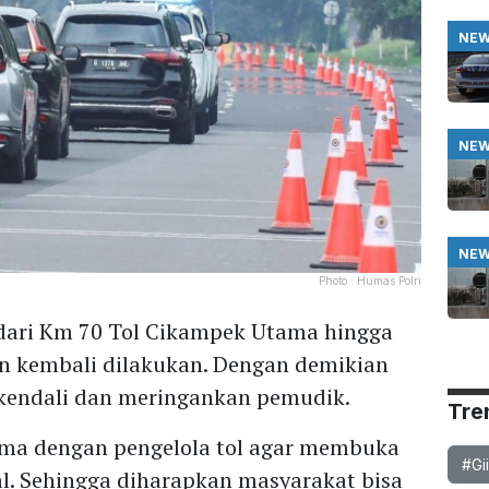
NE
NE
NE
Photo :
Humas Polri
 dari Km 70 Tol Cikampek Utama hingga
n kembali dilakukan. Dengan demikian
rkendali dan meringankan pemudik.
Tre
sama dengan pengelola tol agar membuka
#Gi
al. Sehingga diharapkan masyarakat bisa