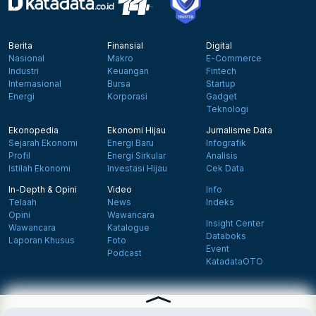
Berita
Finansial
Digital
Nasional
Makro
E-Commerce
Industri
Keuangan
Fintech
Internasional
Bursa
Startup
Energi
Korporasi
Gadget
Teknologi
Ekonopedia
Ekonomi Hijau
Jurnalisme Data
Sejarah Ekonomi
Energi Baru
Infografik
Profil
Energi Sirkular
Analisis
Istilah Ekonomi
Investasi Hijau
Cek Data
In-Depth & Opini
Video
Info
Telaah
News
Indeks
Opini
Wawancara
Insight Center
Wawancara
Katalogue
Databoks
Laporan Khusus
Foto
Event
Podcast
KatadataOTO
Langganan Newsletter