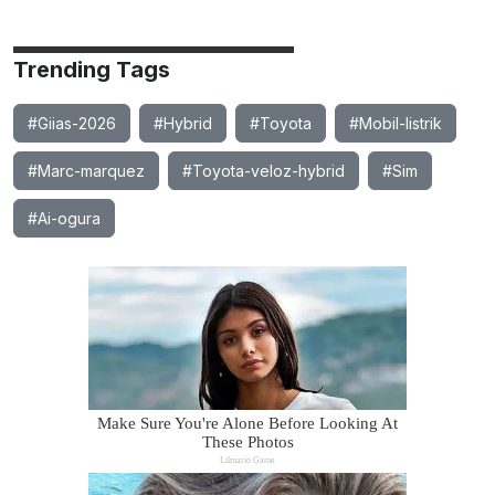
Trending Tags
#Giias-2026
#Hybrid
#Toyota
#Mobil-listrik
#Marc-marquez
#Toyota-veloz-hybrid
#Sim
#Ai-ogura