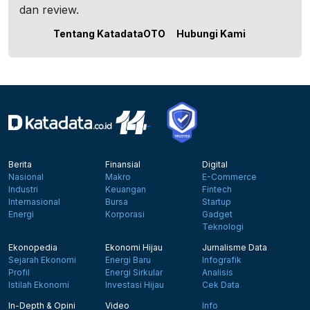
dan review.
Tentang KatadataOTO
Hubungi Kami
Berita
Finansial
Digital
Nasional
Makro
E-Commerce
Industri
Keuangan
Fintech
Internasional
Bursa
Startup
Energi
Korporasi
Gadget
Teknologi
Ekonopedia
Ekonomi Hijau
Jurnalisme Data
Sejarah Ekonomi
Energi Baru
Infografik
Profil
Energi Sirkular
Analisis
Istilah Ekonomi
Investasi Hijau
Cek Data
In-Depth & Opini
Video
Info