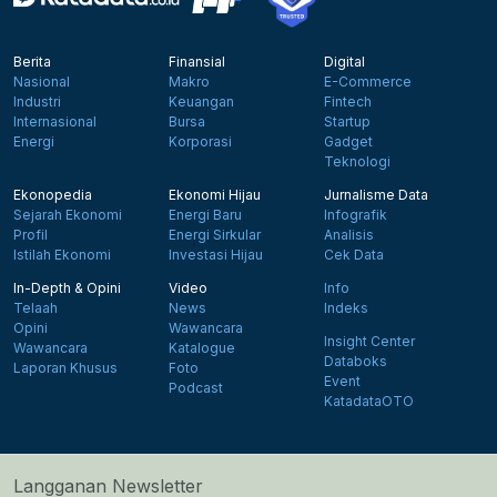
Berita
Finansial
Digital
Nasional
Makro
E-Commerce
Industri
Keuangan
Fintech
Internasional
Bursa
Startup
Energi
Korporasi
Gadget
Teknologi
Ekonopedia
Ekonomi Hijau
Jurnalisme Data
Sejarah Ekonomi
Energi Baru
Infografik
Profil
Energi Sirkular
Analisis
Istilah Ekonomi
Investasi Hijau
Cek Data
In-Depth & Opini
Video
Info
Telaah
News
Indeks
Opini
Wawancara
Insight Center
Wawancara
Katalogue
Databoks
Laporan Khusus
Foto
Event
Podcast
KatadataOTO
Langganan Newsletter