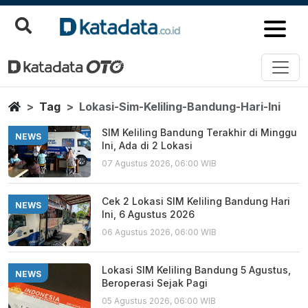
Lokasi Sim Keliling Bandung Hari
Berita Terbaru
Home
Tag
Lokasi-Sim-Keliling-Bandung-Hari-Ini
SIM Keliling Bandung Terakhir di Minggu
NEWS
Ini, Ada di 2 Lokasi
07 Agustus 2026, 06:00 WIB
Cek 2 Lokasi SIM Keliling Bandung Hari
NEWS
Ini, 6 Agustus 2026
06 Agustus 2026, 06:00 WIB
Lokasi SIM Keliling Bandung 5 Agustus,
NEWS
Beroperasi Sejak Pagi
05 Agustus 2026, 06:00 WIB