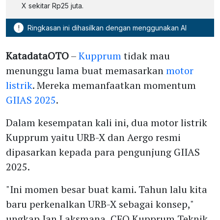
X sekitar Rp25 juta.
!
Ringkasan ini dihasilkan dengan menggunakan AI
KatadataOTO
–
Kupprum
tidak mau
menunggu lama buat memasarkan
motor
listrik
. Mereka memanfaatkan momentum
GIIAS 2025
.
Dalam kesempatan kali ini, dua motor listrik
Kupprum yaitu URB-X dan Aergo resmi
dipasarkan kepada para pengunjung GIIAS
2025.
"Ini momen besar buat kami. Tahun lalu kita
baru perkenalkan URB-X sebagai konsep,"
ungkap Ian Laksmana, CEO Kupprum Teknik