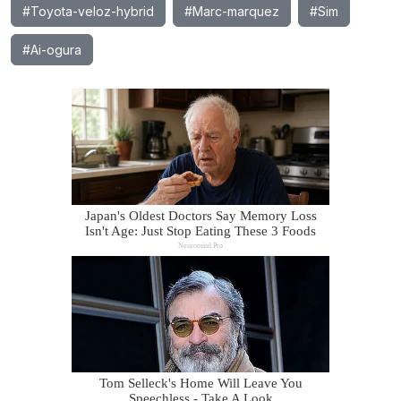
#Toyota-veloz-hybrid
#Marc-marquez
#Sim
#Ai-ogura