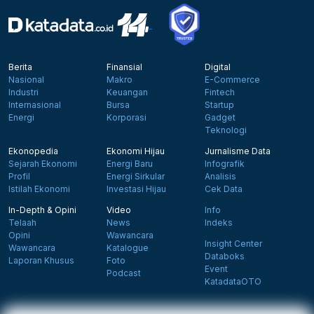
Berita
Finansial
Digital
Nasional
Makro
E-Commerce
Industri
Keuangan
Fintech
Internasional
Bursa
Startup
Energi
Korporasi
Gadget
Teknologi
Ekonopedia
Ekonomi Hijau
Jurnalisme Data
Sejarah Ekonomi
Energi Baru
Infografik
Profil
Energi Sirkular
Analisis
Istilah Ekonomi
Investasi Hijau
Cek Data
In-Depth & Opini
Video
Info
Telaah
News
Indeks
Opini
Wawancara
Insight Center
Wawancara
Katalogue
Databoks
Laporan Khusus
Foto
Event
Podcast
KatadataOTO