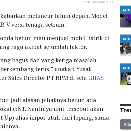
Photo :
KatadataOTO
MOB
dikabarkan meluncur tahun depan. Model
HR-V versi tenaga setrum.
nda belum mau menjual mobil listrik di
MOB
yang ragu akibat sejumlah faktor.
urang bagus dan yang ketiga masalah
tu berkembang terus,” ungkap Yusak
MOB
ter Sales Director PT HPM di sela
GIIAS
but jadi alasan pihaknya belum ada
okal e:N1. Nantinya unit tersebut akan
Tre
t Up) alias impor utuh dari Jepang, sama
#Gi
lainnya.