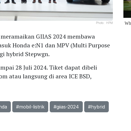
Photo :
HPM
ut meramaikan GIIAS 2024 membawa
rmasuk Honda e:N1 dan MPV (Multi Purpose
ogi hybrid Stepwgn.
ai 28 Juli 2024. Tiket dapat dibeli
om atau langsung di area ICE BSD,
nda
#mobil-listrik
#giias-2024
#hybrid