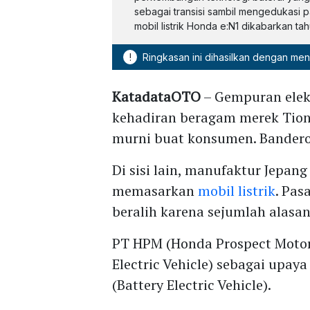
sebagai transisi sambil mengedukasi p
mobil listrik Honda e:N1 dikabarkan ta
!
Ringkasan ini dihasilkan dengan me
KatadataOTO
– Gempuran elekt
kehadiran beragam merek Tion
murni buat konsumen. Banderol
Di sisi lain, manufaktur Jepan
memasarkan
mobil listrik
. Pa
beralih karena sejumlah alasan
PT HPM (Honda Prospect Motor) 
Electric Vehicle) sebagai upa
(Battery Electric Vehicle).