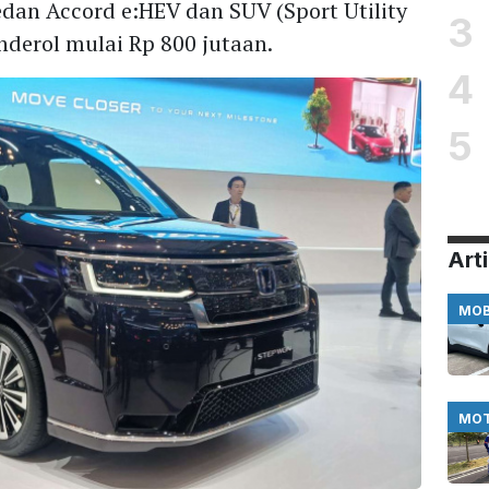
dan Accord e:HEV dan SUV (Sport Utility
3
nderol mulai Rp 800 jutaan.
4
5
Arti
MOB
MO