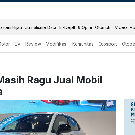
onomi Hijau
Jurnalisme Data
In-Depth & Opini
Otomotif
Video
Po
Motor
EV
Review
Modifikasi
Komunitas
Otosport
Otope
asih Ragu Jual Mobil
a