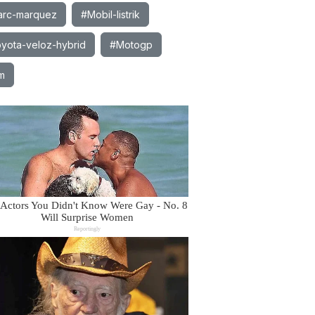
rc-marquez
#Mobil-listrik
yota-veloz-hybrid
#Motogp
m