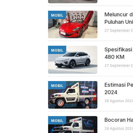
Meluncur d
MOBIL
Puluhan Uni
27 September 2
Spesifikas
MOBIL
480 KM
27 September 2
Estimasi P
MOBIL
2024
26 Agustus 2024
Bocoran Ha
MOBIL
24 Agustus 2024