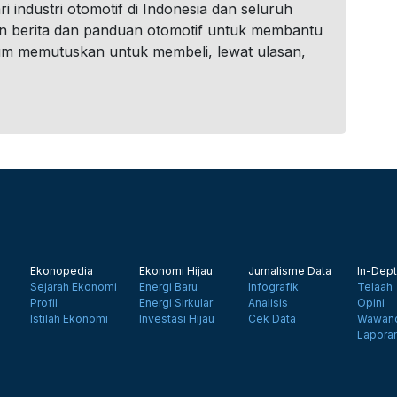
i industri otomotif di Indonesia dan seluruh
n berita dan panduan otomotif untuk membantu
um memutuskan untuk membeli, lewat ulasan,
Ekonopedia
Ekonomi Hijau
Jurnalisme Data
In-Dept
Sejarah Ekonomi
Energi Baru
Infografik
Telaah
Profil
Energi Sirkular
Analisis
Opini
Istilah Ekonomi
Investasi Hijau
Cek Data
Wawanc
Lapora