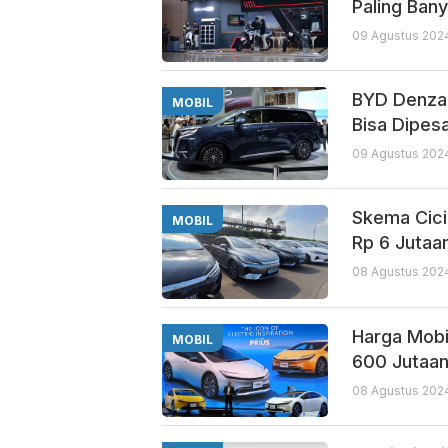
Paling Ban
09 Agustus 2024
BYD Denza 
MOBIL
Bisa Dipes
09 Agustus 2024
Skema Cici
MOBIL
Rp 6 Jutaa
08 Agustus 2024
Harga Mobi
MOBIL
600 Jutaa
08 Agustus 2024