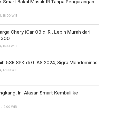
rik Smart Bakal Masuk RI Tanpa Pengurangan
, 18:00 WIB
rga Chery iCar 03 di RI, Lebih Murah dari
 300
, 14:41 WIB
aih 539 SPK di GIIAS 2024, Sigra Mendominasi
, 17:00 WIB
gkang, Ini Alasan Smart Kembali ke
, 12:00 WIB