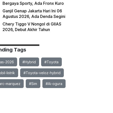
Bergaya Sporty, Ada Fronx Kuro
Ganjil Genap Jakarta Hari Ini 06
Agustus 2026, Ada Denda Segini
Chery Tiggo V Nongol di GIIAS
2026, Debut Akhir Tahun
nding Tags
ias-2026
#Hybrid
#Toyota
il-listrik
#Toyota-veloz-hybrid
rc-marquez
#Sim
#Ai-ogura