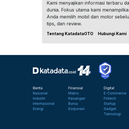
Kami menyajikan informasi terbaru dar
dunia. Fokus utama kami menampilka
Anda memilih mobil dan motor sebel
tips, dan review.
Tentang KatadataOTO
Hubungi Kami
Berita
Finansial
Digital
Nasional
Makro
E-Commerce
Industri
Keuangan
Fintech
Internasional
Bursa
Startup
Energi
Korporasi
Gadget
Teknologi