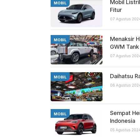
Mobil List
MOBIL
Fitur
07 Agustus 2024
Menaksir Ha
MOBIL
GWM Tank
07 Agustus 2024
Daihatsu R
MOBIL
06 Agustus 2024
Sempat Hen
MOBIL
Indonesia
05 Agustus 2024