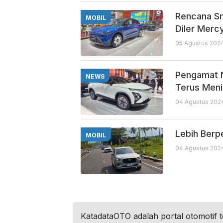
Rencana Sm
MOBIL
Diler Merc
05 Agustus 202
Pengamat N
NEWS
Terus Meni
04 Agustus 2024
Lebih Berp
MOBIL
04 Agustus 2024
KatadataOTO adalah portal otomotif 