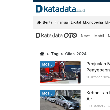
KatadataOTO
Berita
Finansial
Digital
Ekonopedia
Ek
News
Mobil
Giias 2024
Berita Terbaru
Home
Tag
Giias-2024
Penjualan 
MOBIL
Penyebabn
11 Oktober 2024
Kebanjiran
MOBIL
Air
07 Oktober 2024