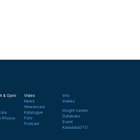
h & Opini
Video
Info
News
Indeks
Wawancara
Insight Center
ara
Katalogue
Databoks
n Khusus
Foto
Event
Podcast
KatadataOTO