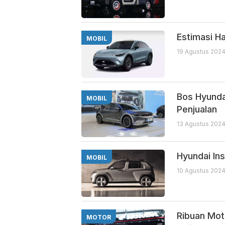
Estimasi Ha
MOBIL
19 Agustus 2024
Bos Hyunda
MOBIL
Penjualan
13 Agustus 2024
Hyundai In
MOBIL
10 Agustus 2024
Ribuan Mot
MOTOR