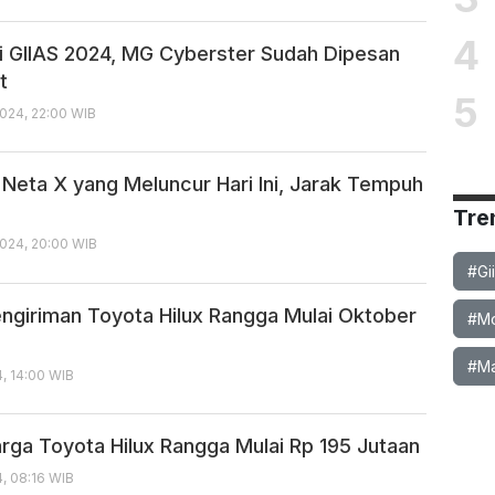
4
i GIIAS 2024, MG Cyberster Sudah Dipesan
t
5
024, 22:00 WIB
i Neta X yang Meluncur Hari Ini, Jarak Tempuh
Tre
024, 20:00 WIB
#Gi
engiriman Toyota Hilux Rangga Mulai Oktober
#Mob
#Ma
, 14:00 WIB
rga Toyota Hilux Rangga Mulai Rp 195 Jutaan
, 08:16 WIB