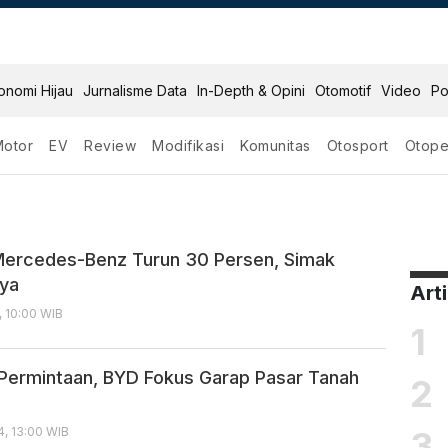
onomi Hijau
Jurnalisme Data
In-Depth & Opini
Otomotif
Video
Po
Motor
EV
Review
Modifikasi
Komunitas
Otosport
Otope
Mercedes-Benz Turun 30 Persen, Simak
ya
Art
, 10:00 WIB
1
 Permintaan, BYD Fokus Garap Pasar Tanah
2
3
, 13:00 WIB