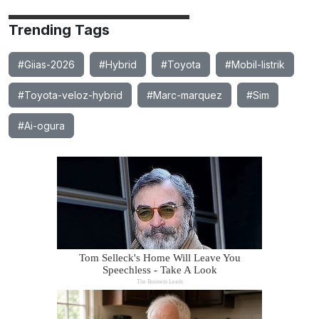
Trending Tags
#Giias-2026
#Hybrid
#Toyota
#Mobil-listrik
#Toyota-veloz-hybrid
#Marc-marquez
#Sim
#Ai-ogura