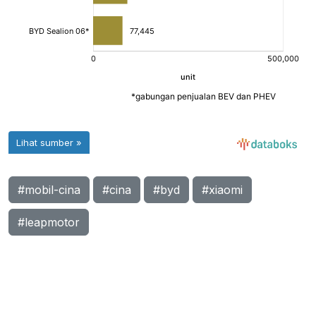
#mobil-cina
#cina
#byd
#xiaomi
#leapmotor