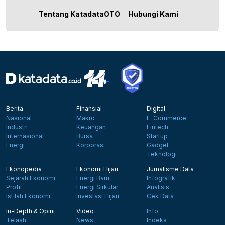
Tentang KatadataOTO
Hubungi Kami
Berita
Finansial
Digital
Nasional
Makro
E-Commerce
Industri
Keuangan
Fintech
Internasional
Bursa
Startup
Energi
Korporasi
Gadget
Teknologi
Ekonopedia
Ekonomi Hijau
Jurnalisme Data
Sejarah Ekonomi
Energi Baru
Infografik
Profil
Energi Sirkular
Analisis
Istilah Ekonomi
Investasi Hijau
Cek Data
In-Depth & Opini
Video
Info
Telaah
News
Indeks