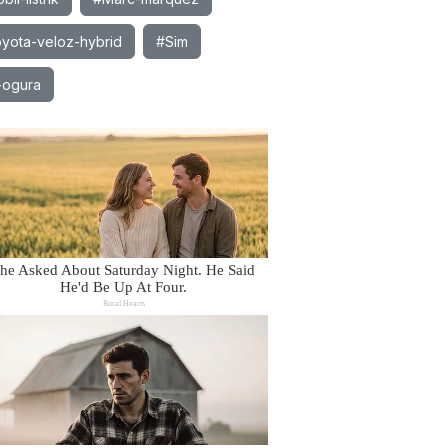
yota-veloz-hybrid
#Sim
-ogura