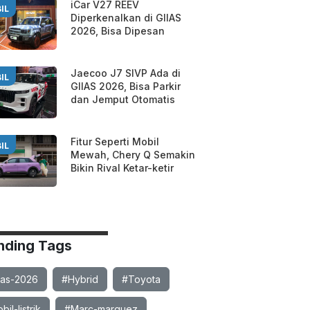
iCar V27 REEV
IL
Diperkenalkan di GIIAS
2026, Bisa Dipesan
Jaecoo J7 SIVP Ada di
IL
GIIAS 2026, Bisa Parkir
dan Jemput Otomatis
Fitur Seperti Mobil
IL
Mewah, Chery Q Semakin
Bikin Rival Ketar-ketir
nding Tags
ias-2026
#Hybrid
#Toyota
il-listrik
#Marc-marquez