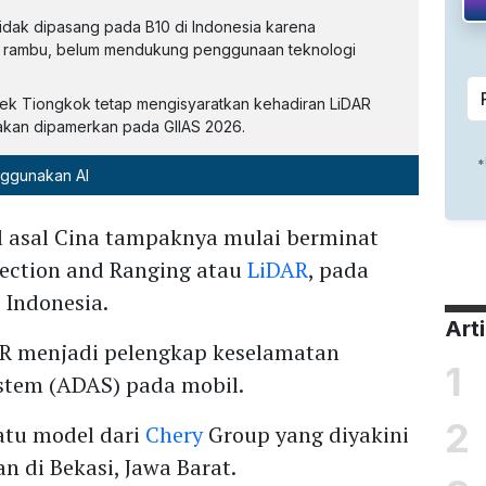
dak dipasang pada B10 di Indonesia karena
dan rambu, belum mendukung penggunaan teknologi
ek Tiongkok tetap mengisyaratkan kehadiran LiDAR
g akan dipamerkan pada GIIAS 2026.
nggunakan AI
l asal Cina tampaknya mulai berminat
ection and Ranging atau
LiDAR
, pada
 Indonesia.
Art
DAR menjadi pelengkap keselamatan
1
stem (ADAS) pada mobil.
2
satu model dari
Chery
Group yang diyakini
n di Bekasi, Jawa Barat.