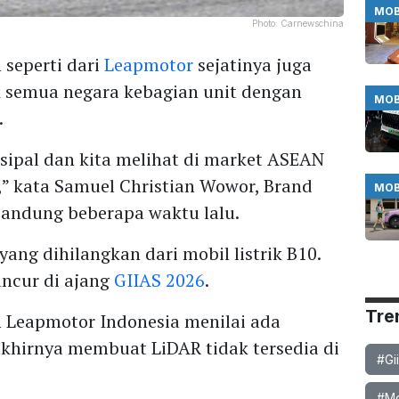
MOB
Photo:
Carnewschina
 seperti dari
Leapmotor
sejatinya juga
k semua negara kebagian unit dengan
MOB
.
nsipal dan kita melihat di market ASEAN
,” kata Samuel Christian Wowor, Brand
MOB
Bandung beberapa waktu lalu.
yang dihilangkan dari mobil listrik B10.
ncur di ajang
GIIAS 2026
.
Tre
n Leapmotor Indonesia menilai ada
khirnya membuat LiDAR tidak tersedia di
#Gi
#Mob