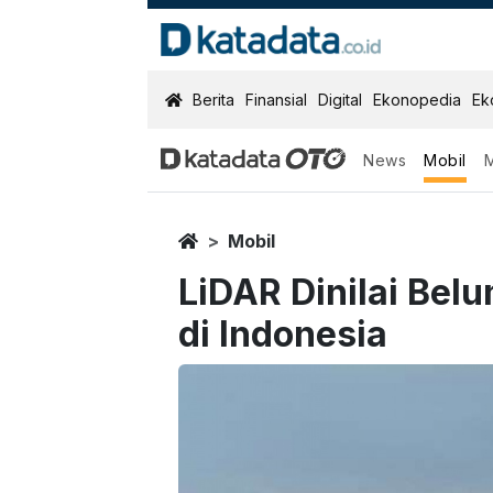
KatadataOTO
Berita
Finansial
Digital
Ekonopedia
Ek
News
Mobil
Home
Mobil
LiDAR Dinilai Bel
di Indonesia