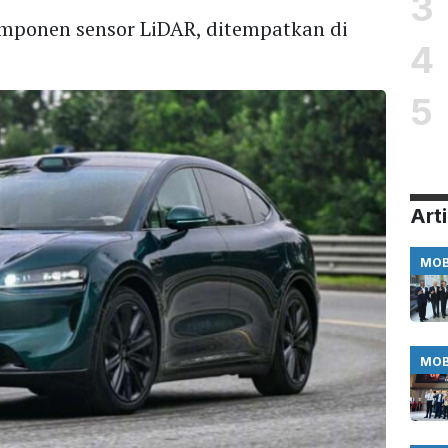
3
mponen sensor LiDAR, ditempatkan di
4
5
Arti
MOB
MOB