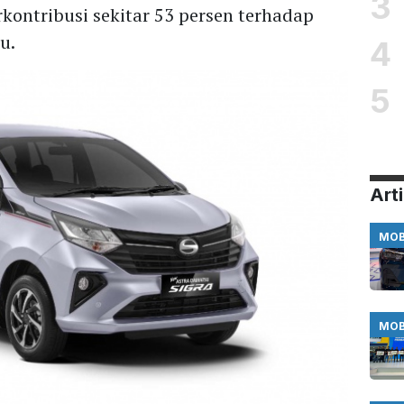
3
rkontribusi sekitar 53 persen terhadap
u.
4
5
Arti
MOB
MOB