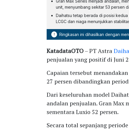
Gran Max Series menjadi andalan, me
unit, menyumbang sekitar 53 persen dar
Daihatsu tetap berada di posisi kedu
LCGC dan niaga menunjukkan stabilita
!
Ringkasan ini dihasilkan dengan me
KatadataOTO
– PT Astra
Daiha
penjualan yang positif di Juni 
Capaian tersebut menandaka
27 persen dibandingkan periode
Dari keseluruhan model Daiha
andalan penjualan. Gran Max 
sementara Luxio 52 persen.
Secara total sepanjang periode