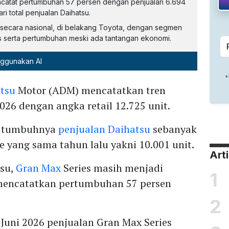
ncatat pertumbuhan 57 persen dengan penjualan 6.694
i total penjualan Daihatsu.
a secara nasional, di belakang Toyota, dengan segmen
s serta pertumbuhan meski ada tantangan ekonomi.
nggunakan AI
tsu
Motor (ADM) mencatatkan tren
2026 dengan angka retail 12.725 unit.
n tumbuhnya
penjualan Daihatsu
sebanyak
 yang sama tahun lalu yakni 10.001 unit.
Art
tsu,
Gran Max
Series masih menjadi
1
mencatatkan pertumbuhan 57 persen
2
 Juni 2026 penjualan Gran Max Series