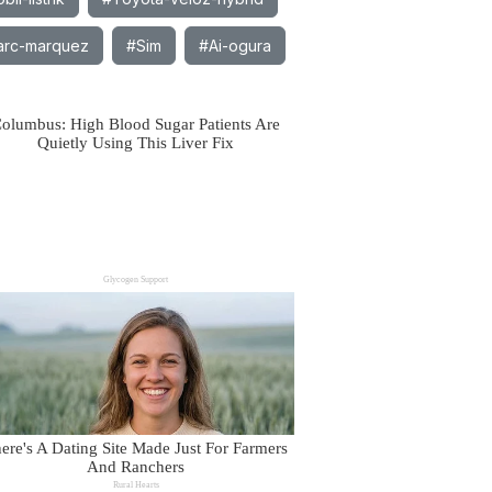
rc-marquez
#Sim
#Ai-ogura