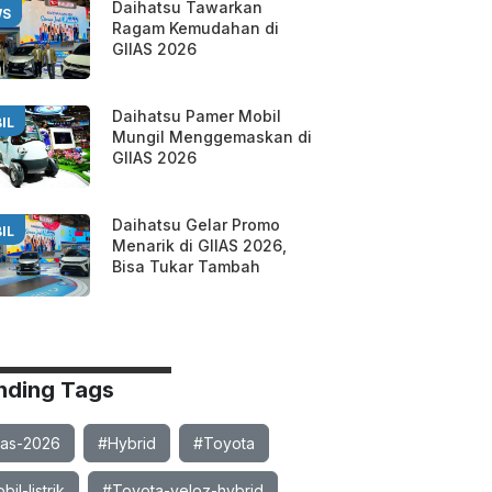
Daihatsu Tawarkan
WS
Ragam Kemudahan di
GIIAS 2026
Daihatsu Pamer Mobil
IL
Mungil Menggemaskan di
GIIAS 2026
Daihatsu Gelar Promo
IL
Menarik di GIIAS 2026,
Bisa Tukar Tambah
nding Tags
ias-2026
#Hybrid
#Toyota
il-listrik
#Toyota-veloz-hybrid