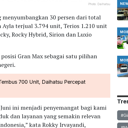
NE
Photo:
Daihatsu
menyumbangkan 30 persen dari total
Ayla terjual 3.794 unit, Terios 1.210 unit
MOB
cky, Rocky Hybrid, Sirion dan Luxio
osisi Gran Max sebagai satu pilihan
MOB
egeri.
embus 700 Unit, Daihatsu Percepat
Tre
Juni ini menjadi penyemangat bagi kami
duk dan layanan yang semakin relevan
#Gi
ndonesia,” kata Rokky Irvayandi,
#Mob