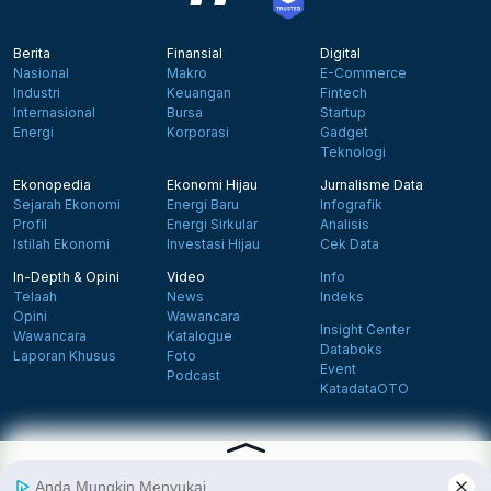
Berita
Finansial
Digital
Nasional
Makro
E-Commerce
Industri
Keuangan
Fintech
Internasional
Bursa
Startup
Energi
Korporasi
Gadget
Teknologi
Ekonopedia
Ekonomi Hijau
Jurnalisme Data
Sejarah Ekonomi
Energi Baru
Infografik
Profil
Energi Sirkular
Analisis
Istilah Ekonomi
Investasi Hijau
Cek Data
In-Depth & Opini
Video
Info
Telaah
News
Indeks
Opini
Wawancara
Insight Center
Wawancara
Katalogue
Databoks
Laporan Khusus
Foto
Event
Podcast
KatadataOTO
Langganan Newsletter