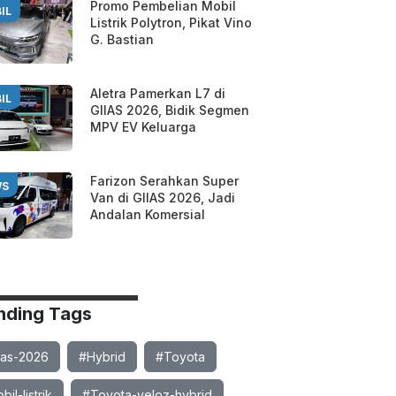
Promo Pembelian Mobil
IL
Listrik Polytron, Pikat Vino
G. Bastian
Aletra Pamerkan L7 di
IL
GIIAS 2026, Bidik Segmen
MPV EV Keluarga
Farizon Serahkan Super
WS
Van di GIIAS 2026, Jadi
Andalan Komersial
nding Tags
ias-2026
#Hybrid
#Toyota
il-listrik
#Toyota-veloz-hybrid