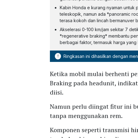
Kabin Honda e kurang nyaman untuk pe
teleskopik, namun ada *panoramic roo
terasa kokoh dan lincah bermanuver b
Akselerasi 0-100 km/jam sekitar 7 det
*regenerative braking* membantu peng
berbagai faktor, termasuk harga yang 
!
Ringkasan ini dihasilkan dengan me
Ketika mobil mulai berhenti pe
Braking pada headunit, indika
diisi.
Namun perlu diingat fitur ini 
tanpa menggunakan rem.
Komponen seperti transmisi hi