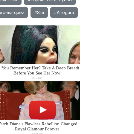
rc-marquez
#Sim
#Ai-ogura