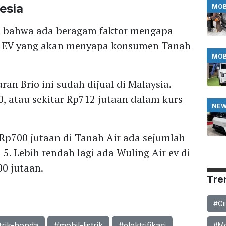
esia
MOB
a bahwa ada beragam faktor mengapa
atu EV yang akan menyapa konsumen Tanah
MOB
ran Brio ini sudah dijual di Malaysia.
, atau sekitar Rp712 jutaan dalam kurs
NE
Rp700 jutaan di Tanah Air ada sejumlah
5. Lebih rendah lagi ada Wuling Air ev di
00 jutaan.
Tre
#Gi
strik-honda
#mobil-listrik
#elektrifikasi
#Mob