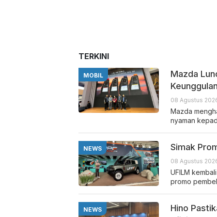
TERKINI
Mazda Lunc
MOBIL
Keunggula
08 Agustus 2026
Mazda menghad
nyaman kepada
Simak Prom
NEWS
08 Agustus 2026
UFILM kembali
promo pembel
Hino Pastik
NEWS