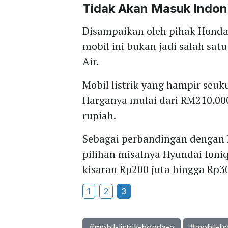
Tidak Akan Masuk Indon
Disampaikan oleh pihak Hond
mobil ini bukan jadi salah s
Air.
Mobil listrik yang hampir seuku
Harganya mulai dari RM210.000
rupiah.
Sebagai perbandingan dengan 
pilihan misalnya Hyundai Ioniq 
kisaran Rp200 juta hingga Rp3
1
2
3
#mobil-listrik-honda-e
#mobil-li