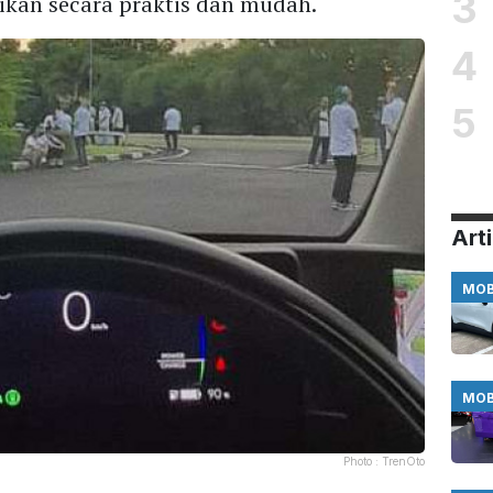
3
sikan secara praktis dan mudah.
4
5
Arti
MOB
MOB
Photo :
TrenOto