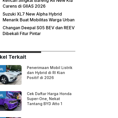
Kencan Singkat Bareng All New Kia
Carens di GIIAS 2026
Suzuki XL7 New Alpha Hybrid
Menarik Buat Mobilitas Warga Urban
Changan Deepal S05 BEV dan REEV
Dibekali Fitur Pintar
kel Terkait
Penerimaan Mobil Listrik
IL
dan Hybrid di RI Kian
Positif di 2026
Cek Daftar Harga Honda
IL
Super-One, Nekat
Tantang BYD Atto 1