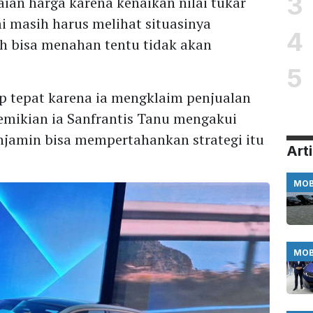
3
aian harga karena kenaikan nilai tukar
 masih harus melihat situasinya
4
ih bisa menahan tentu tidak akan
.
5
up tepat karena ia mengklaim penjualan
demikian ia Sanfrantis Tanu mengakui
njamin bisa mempertahankan strategi itu
Arti
MOB
MOB