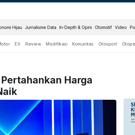
onomi Hijau
Jurnalisme Data
In-Depth & Opini
Otomotif
Video
Po
Motor
EV
Review
Modifikasi
Komunitas
Otosport
Otope
 Pertahankan Harga
Naik