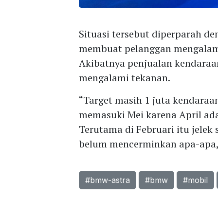
Situasi tersebut diperparah d
membuat pelanggan mengalami
Akibatnya penjualan kendaraa
mengalami tekanan.
“Target masih 1 juta kendaraa
memasuki Mei karena April ad
Terutama di Februari itu jelek
belum mencerminkan apa-apa,”
#bmw-astra
#bmw
#mobil