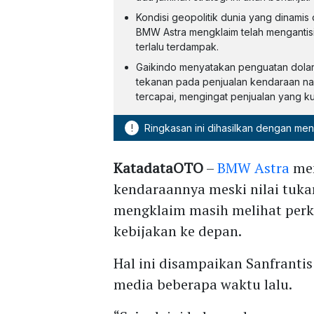
Kondisi geopolitik dunia yang dinamis
BMW Astra mengklaim telah mengantisipa
terlalu terdampak.
Gaikindo menyatakan penguatan dolar
tekanan pada penjualan kendaraan nas
tercapai, mengingat penjualan yang k
!
Ringkasan ini dihasilkan dengan me
KatadataOTO
–
BMW Astra
men
kendaraannya meski nilai tuk
mengklaim masih melihat per
kebijakan ke depan.
Hal ini disampaikan Sanfranti
media beberapa waktu lalu.