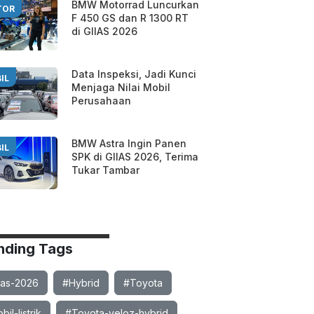
BMW Motorrad Luncurkan
TOR
F 450 GS dan R 1300 RT
di GIIAS 2026
Data Inspeksi, Jadi Kunci
IL
Menjaga Nilai Mobil
Perusahaan
BMW Astra Ingin Panen
IL
SPK di GIIAS 2026, Terima
Tukar Tambar
nding Tags
ias-2026
#Hybrid
#Toyota
il-listrik
#Toyota-veloz-hybrid