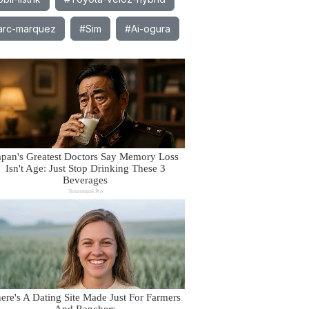
rc-marquez
#Sim
#Ai-ogura