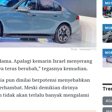
MO
MOB
Photo :
KatadataOTO
MOB
lama. Apalagi kemarin Israel menyerang
a terus berubah,” tegasnya kemudian.
nia pun dinilai berpotensi menyebabkan
terhambat. Meski demikian dirinya
Tre
tidak akan terlalu banyak mengalami
#Gi
#Mob