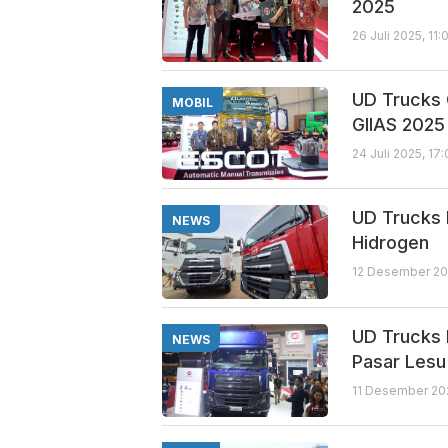
2025
26 Juli 2025, 11
UD Trucks 
MOBIL
GIIAS 2025
24 Juli 2025, 17
UD Trucks 
NEWS
Hidrogen
12 Desember 20
UD Trucks 
NEWS
Pasar Lesu
11 Desember 20