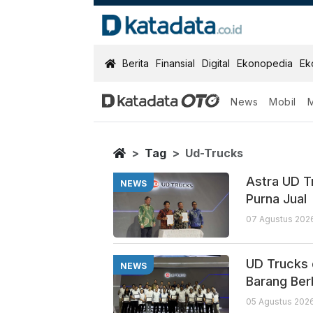
KatadataOTO
Berita
Finansial
Digital
Ekonopedia
Ek
News
Mobil
Ud Trucks
Berita Terbaru
Home
Tag
Ud-Trucks
Astra UD T
NEWS
Purna Jual
07 Agustus 2026
UD Trucks 
NEWS
Barang Be
05 Agustus 2026