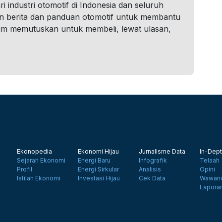
i industri otomotif di Indonesia dan seluruh
n berita dan panduan otomotif untuk membantu
um memutuskan untuk membeli, lewat ulasan,
Ekonopedia
Ekonomi Hijau
Jurnalisme Data
In-Dept
Sejarah Ekonomi
Energi Baru
Infografik
Telaah
Profil
Energi Sirkular
Analisis
Opini
Istilah Ekonomi
Investasi Hijau
Cek Data
Wawanc
Lapora