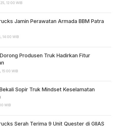
25, 12:00 WIB
rucks Jamin Perawatan Armada BBM Patra
, 14:00 WIB
orong Produsen Truk Hadirkan Fitur
an
, 15:00 WIB
Bekali Sopir Truk Mindset Keselamatan
a
:00 WIB
rucks Serah Terima 9 Unit Quester di GIIAS