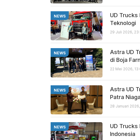
UD Trucks
NEWS
Teknologi
29 Juli 2026, 23
Astra UD T
NEWS
di Boja Far
22 Mei 2026, 13
Astra UD T
NEWS
Patra Niag
28 Januari 2026
UD Trucks 
NEWS
Indonesia