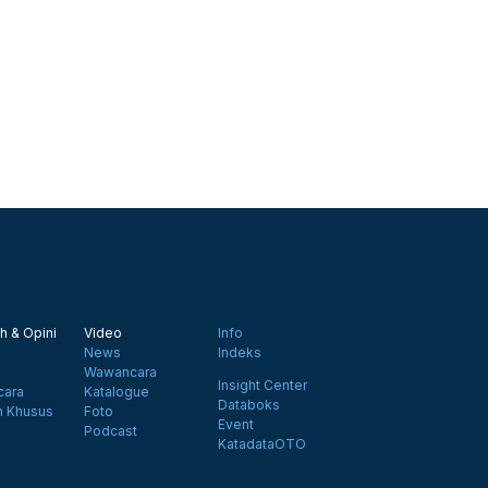
h & Opini
Video
Info
News
Indeks
Wawancara
Insight Center
ara
Katalogue
Databoks
n Khusus
Foto
Event
Podcast
KatadataOTO