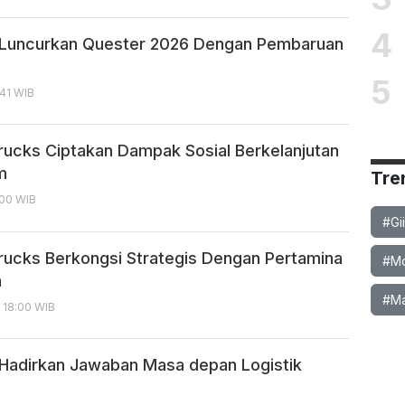
4
 Luncurkan Quester 2026 Dengan Pembaruan
5
:41 WIB
rucks Ciptakan Dampak Sosial Berkelanjutan
m
Tre
:00 WIB
#Gi
rucks Berkongsi Strategis Dengan Pertamina
#Mob
a
#Ma
, 18:00 WIB
Hadirkan Jawaban Masa depan Logistik