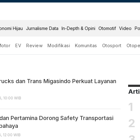
onomi Hijau
Jurnalisme Data
In-Depth & Opini
Otomotif
Video
Po
Motor
EV
Review
Modifikasi
Komunitas
Otosport
Otope
rucks dan Trans Migasindo Perkuat Layanan
Art
, 10:00 WIB
1
dan Pertamina Dorong Safety Transportasi
2
rbahaya
3
, 12:00 WIB