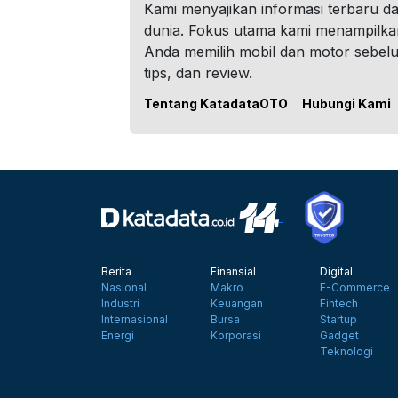
Kami menyajikan informasi terbaru dar
dunia. Fokus utama kami menampilka
Anda memilih mobil dan motor sebel
tips, dan review.
Tentang KatadataOTO
Hubungi Kami
Berita
Finansial
Digital
Nasional
Makro
E-Commerce
Industri
Keuangan
Fintech
Internasional
Bursa
Startup
Energi
Korporasi
Gadget
Teknologi