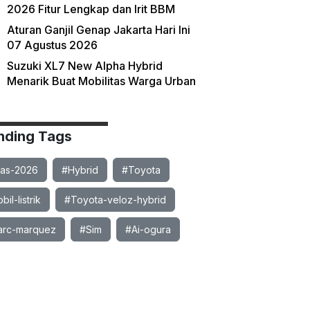
2026 Fitur Lengkap dan Irit BBM
Aturan Ganjil Genap Jakarta Hari Ini
07 Agustus 2026
Suzuki XL7 New Alpha Hybrid
Menarik Buat Mobilitas Warga Urban
nding Tags
ias-2026
#Hybrid
#Toyota
il-listrik
#Toyota-veloz-hybrid
rc-marquez
#Sim
#Ai-ogura