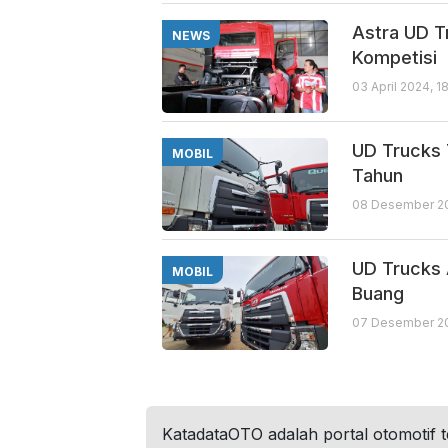
Astra UD T
NEWS
Kompetisi
03 April 2024, 1
UD Trucks 
MOBIL
Tahun
08 Desember 20
UD Trucks 
MOBIL
Buang
07 Desember 20
KatadataOTO adalah portal otomotif 