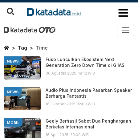
Time
Berita Terbaru
Home
Tag
Time
Fuso Luncurkan Ekosistem Next
NEWS
Generation Zero Down Time di GIIAS
06 Agustus 2026, 18:12 WIB
Audio Plus Indonesia Pasarkan Speaker
NEWS
Berharga Fantastis
16 Oktober 2025, 12:00 WIB
Geely Berhasil Sabet Dua Penghargaan
MOBIL
Berkelas Internasional
16 April 2025, 20:00 WIB