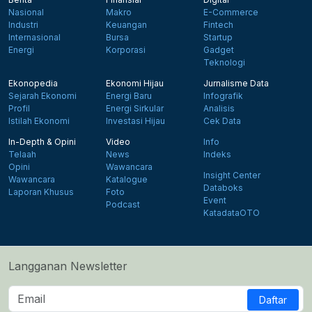
Nasional
Makro
E-Commerce
Industri
Keuangan
Fintech
Internasional
Bursa
Startup
Energi
Korporasi
Gadget
Teknologi
Ekonopedia
Ekonomi Hijau
Jurnalisme Data
Sejarah Ekonomi
Energi Baru
Infografik
Profil
Energi Sirkular
Analisis
Istilah Ekonomi
Investasi Hijau
Cek Data
In-Depth & Opini
Video
Info
Telaah
News
Indeks
Opini
Wawancara
Insight Center
Wawancara
Katalogue
Databoks
Laporan Khusus
Foto
Event
Podcast
KatadataOTO
Langganan Newsletter
Daftar