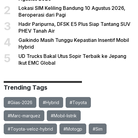
2
Lokasi SIM Keliling Bandung 10 Agustus 2026,
Beroperasi dari Pagi
3
Hadir Paripurna, DFSK E5 Plus Siap Tantang SUV
PHEV Tanah Air
4
Gaikindo Masih Tunggu Kepastian Insentif Mobil
Hybrid
5
UD Trucks Bakal Utus Sopir Terbaik ke Jepang
Ikut EMC Global
Trending Tags
#Giias-2026
#Hybrid
#Toyota
#Marc-marquez
#Mobil-listrik
#Toyota-veloz-hybrid
#Motogp
#Sim