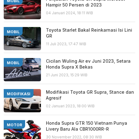
MOBIL
Hampir 50 Persen di 2023
04 Januari 2024, 18:11 WIB
Toyota Starlet Bakal Reinkarnasi Isi Lini
MOBIL
GR
11 Juli 2023, 17:47 WIB
Cicilan Wuling Air ev Juni 2023, Setara
MOBIL
Honda Supra X Bekas
21 Juni 2023, 15:29 WIB
Modifikasi Toyota GR Supra, Stance dan
MODIFIKASI
Agresif
02 Januari 2023, 18:00 WIB
Honda Supra GTR 150 Vietnam Punya
MOTOR
Livery Baru Ala CBR1000RR-R
30 November 2022, 08:30 WIB