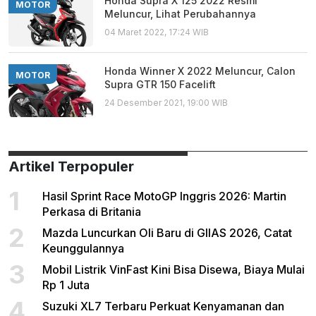
Honda Supra X 125 2022 Resmi
MOTOR
Meluncur, Lihat Perubahannya
04 Maret 2022, 17:24 WIB
Honda Winner X 2022 Meluncur, Calon
MOTOR
Supra GTR 150 Facelift
24 Desember 2021, 19:00 WIB
Artikel Terpopuler
1
Hasil Sprint Race MotoGP Inggris 2026: Martin
Perkasa di Britania
2
Mazda Luncurkan Oli Baru di GIIAS 2026, Catat
Keunggulannya
3
Mobil Listrik VinFast Kini Bisa Disewa, Biaya Mulai
Rp 1 Juta
4
Suzuki XL7 Terbaru Perkuat Kenyamanan dan