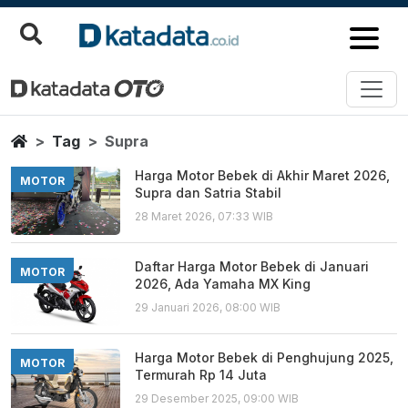
Supra
Berita Terbaru
Home
Tag
Supra
Harga Motor Bebek di Akhir Maret 2026,
MOTOR
Supra dan Satria Stabil
28 Maret 2026, 07:33 WIB
Daftar Harga Motor Bebek di Januari
MOTOR
2026, Ada Yamaha MX King
29 Januari 2026, 08:00 WIB
Harga Motor Bebek di Penghujung 2025,
MOTOR
Termurah Rp 14 Juta
29 Desember 2025, 09:00 WIB