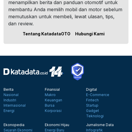
menampilkan berita dan panduan otomotif untuk
membantu Anda memilih mobil dan motor sebelum
memutuskan untuk membeli, lewat ulasan, tips,
dan review.
Tentang KatadataOTO
Hubungi Kami
Berita
Finansial
Digital
Nasional
Makro
E-Commerce
Industri
Keuangan
Fintech
Internasional
Bursa
Startup
Energi
Korporasi
Gadget
Teknologi
Ekonopedia
Ekonomi Hijau
Jurnalisme Data
Sejarah Ekonomi
Energi Baru
Infografik