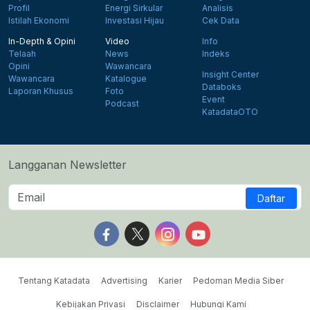
Profil
Energi Sirkular
Analisis
Istilah Ekonomi
Investasi Hijau
Cek Data
In-Depth & Opini
Video
Info
Telaah
News
Indeks
Opini
Wawancara
Insight Center
Wawancara
Katalogue
Databoks
Laporan Khusus
Foto
Event
Podcast
KatadataOTO
Langganan Newsletter
Daftar
Follow us on Facebook
Follow us on X
Follow us on Instagram
Follow us on Yout
Tentang Katadata
Advertising
Karier
Pedoman Media Siber
Kebijakan Privasi
Disclaimer
Hubungi Kami