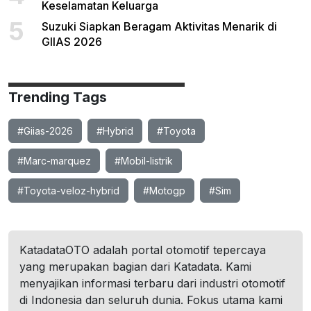
Keselamatan Keluarga
5
Suzuki Siapkan Beragam Aktivitas Menarik di
GIIAS 2026
Trending Tags
#Giias-2026
#Hybrid
#Toyota
#Marc-marquez
#Mobil-listrik
#Toyota-veloz-hybrid
#Motogp
#Sim
KatadataOTO adalah portal otomotif tepercaya
yang merupakan bagian dari Katadata. Kami
menyajikan informasi terbaru dari industri otomotif
di Indonesia dan seluruh dunia. Fokus utama kami