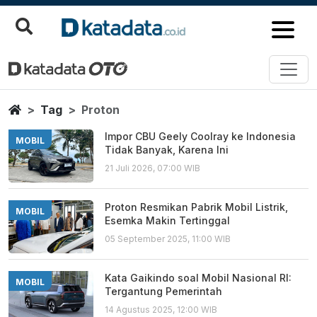
Proton
Berita Terbaru
Home
Tag
Proton
Impor CBU Geely Coolray ke Indonesia
MOBIL
Tidak Banyak, Karena Ini
21 Juli 2026, 07:00 WIB
Proton Resmikan Pabrik Mobil Listrik,
MOBIL
Esemka Makin Tertinggal
05 September 2025, 11:00 WIB
Kata Gaikindo soal Mobil Nasional RI:
MOBIL
Tergantung Pemerintah
14 Agustus 2025, 12:00 WIB