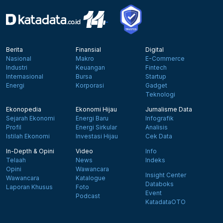
Berita
Finansial
Digital
Nasional
Makro
E-Commerce
Industri
Keuangan
Fintech
Internasional
Bursa
Startup
Energi
Korporasi
Gadget
Teknologi
Ekonopedia
Ekonomi Hijau
Jurnalisme Data
Sejarah Ekonomi
Energi Baru
Infografik
Profil
Energi Sirkular
Analisis
Istilah Ekonomi
Investasi Hijau
Cek Data
In-Depth & Opini
Video
Info
Telaah
News
Indeks
Opini
Wawancara
Insight Center
Wawancara
Katalogue
Databoks
Laporan Khusus
Foto
Event
Podcast
KatadataOTO