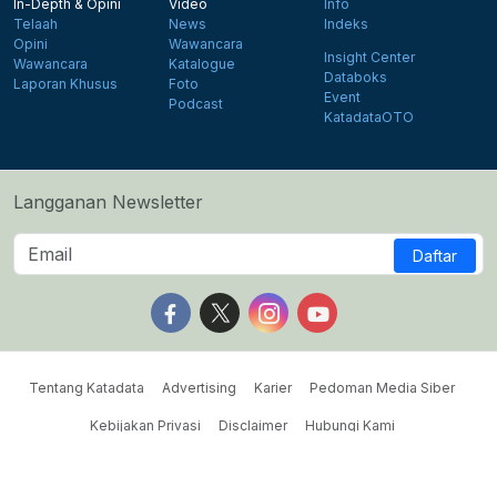
In-Depth & Opini
Video
Info
Telaah
News
Indeks
Opini
Wawancara
Insight Center
Wawancara
Katalogue
Databoks
Laporan Khusus
Foto
Event
Podcast
KatadataOTO
Langganan Newsletter
Daftar
Follow us on Facebook
Follow us on X
Follow us on Instagram
Follow us on Yout
Tentang Katadata
Advertising
Karier
Pedoman Media Siber
Kebijakan Privasi
Disclaimer
Hubungi Kami
©2026 Katadata. Hak cipta dilindungi Undang-undang.