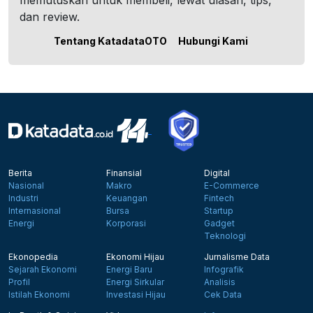
memutuskan untuk membeli, lewat ulasan, tips,
dan review.
Tentang KatadataOTO
Hubungi Kami
Berita
Finansial
Digital
Nasional
Makro
E-Commerce
Industri
Keuangan
Fintech
Internasional
Bursa
Startup
Energi
Korporasi
Gadget
Teknologi
Ekonopedia
Ekonomi Hijau
Jurnalisme Data
Sejarah Ekonomi
Energi Baru
Infografik
Profil
Energi Sirkular
Analisis
Istilah Ekonomi
Investasi Hijau
Cek Data