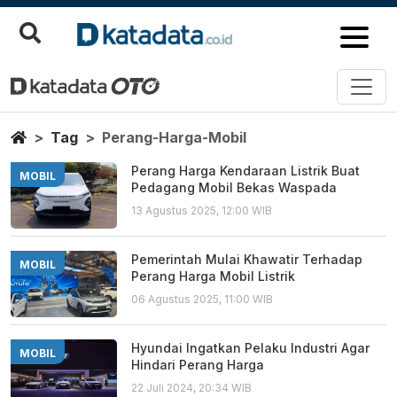
Perang Harga Mobil
Berita Terbaru
Home
Tag
Perang-Harga-Mobil
Perang Harga Kendaraan Listrik Buat
MOBIL
Pedagang Mobil Bekas Waspada
13 Agustus 2025, 12:00 WIB
Pemerintah Mulai Khawatir Terhadap
MOBIL
Perang Harga Mobil Listrik
06 Agustus 2025, 11:00 WIB
Hyundai Ingatkan Pelaku Industri Agar
MOBIL
Hindari Perang Harga
22 Juli 2024, 20:34 WIB