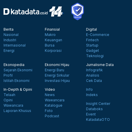
Berita
Finansial
Digital
Nasional
Makro
E-Commerce
Industri
Keuangan
Fintech
Internasional
Bursa
Startup
Energi
Korporasi
Gadget
Teknologi
Ekonopedia
Ekonomi Hijau
Jurnalisme Data
Sejarah Ekonomi
Energi Baru
Infografik
Profil
Energi Sirkular
Analisis
Istilah Ekonomi
Investasi Hijau
Cek Data
In-Depth & Opini
Video
Info
Telaah
News
Indeks
Opini
Wawancara
Insight Center
Wawancara
Katalogue
Databoks
Laporan Khusus
Foto
Event
Podcast
KatadataOTO