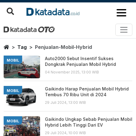
Penjualan Mobil Hybrid
Berita Terbaru
Home
Tag
Penjualan-Mobil-Hybrid
Auto2000 Sebut Insentif Sukses
MOBIL
Dongkrak Penjualan Mobil Hybrid
04 November 2025, 13:00 WIB
Gaikindo Harap Penjualan Mobil Hybrid
MOBIL
Tembus 70 Ribu Unit di 2024
29 Juli 2024, 13:00 WIB
Gaikindo Ungkap Sebab Penjualan Mobil
MOBIL
Hybrid Lebih Tinggi Dari EV
29 Juli 2024, 10:00 WIB