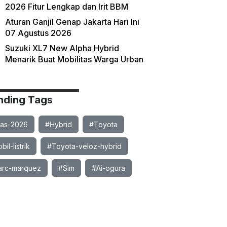
2026 Fitur Lengkap dan Irit BBM
Aturan Ganjil Genap Jakarta Hari Ini
07 Agustus 2026
Suzuki XL7 New Alpha Hybrid
Menarik Buat Mobilitas Warga Urban
nding Tags
ias-2026
#Hybrid
#Toyota
il-listrik
#Toyota-veloz-hybrid
rc-marquez
#Sim
#Ai-ogura