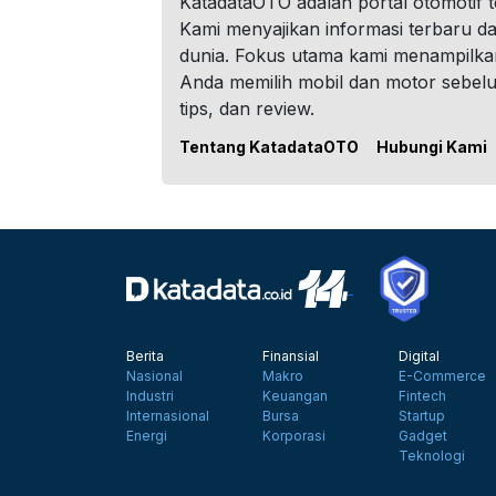
KatadataOTO adalah portal otomotif 
Kami menyajikan informasi terbaru dar
dunia. Fokus utama kami menampilka
Anda memilih mobil dan motor sebel
tips, dan review.
Tentang KatadataOTO
Hubungi Kami
Berita
Finansial
Digital
Nasional
Makro
E-Commerce
Industri
Keuangan
Fintech
Internasional
Bursa
Startup
Energi
Korporasi
Gadget
Teknologi