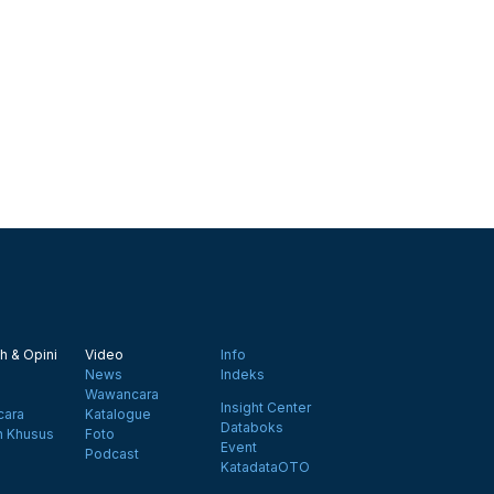
h & Opini
Video
Info
News
Indeks
Wawancara
Insight Center
ara
Katalogue
Databoks
n Khusus
Foto
Event
Podcast
KatadataOTO