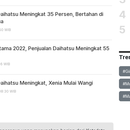
4
Daihatsu Meningkat 35 Persen, Bertahan di
ua
5
:50 WIB
rtama 2022, Penjualan Daihatsu Meningkat 55
Tre
:16 WIB
#Gi
Daihatsu Meningkat, Xenia Mulai Wangi
#Mob
08:30 WIB
#Ma