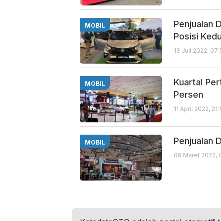
Penjualan 
MOBIL
Posisi Ked
13 Juli 2022, 07
Kuartal Pe
MOBIL
Persen
11 April 2022, 21
Penjualan 
MOBIL
09 Maret 2022, 