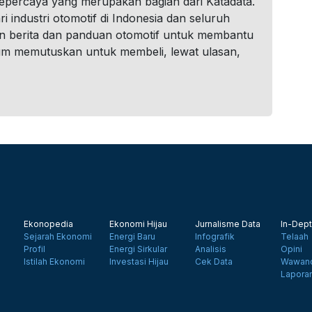
tepercaya yang merupakan bagian dari Katadata.
i industri otomotif di Indonesia dan seluruh
n berita dan panduan otomotif untuk membantu
um memutuskan untuk membeli, lewat ulasan,
Ekonopedia
Ekonomi Hijau
Jurnalisme Data
In-Dept
Sejarah Ekonomi
Energi Baru
Infografik
Telaah
Profil
Energi Sirkular
Analisis
Opini
Istilah Ekonomi
Investasi Hijau
Cek Data
Wawanc
Lapora