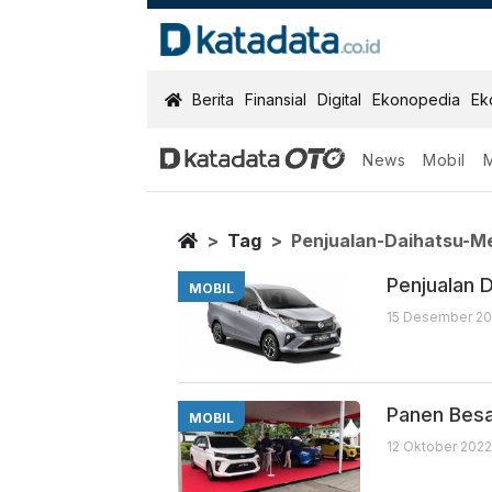
KatadataOTO
Berita
Finansial
Digital
Ekonopedia
Ek
News
Mobil
Penjualan Dai
Berita Terbaru
Home
Tag
Penjualan-Daihatsu-M
Penjualan D
MOBIL
15 Desember 20
Panen Besa
MOBIL
12 Oktober 2022