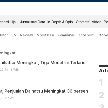
onomi Hijau
Jurnalisme Data
In-Depth & Opini
Otomotif
Video
Po
Motor
EV
Review
Modifikasi
Komunitas
Otosport
Otope
hatsu Meningkat
eningkat
aihatsu Meningkat, Tiga Model Ini Terlaris
22, 13:43 WIB
Art
1
r, Penjualan Daihatsu Meningkat 36 persen
2
, 19:07 WIB
3