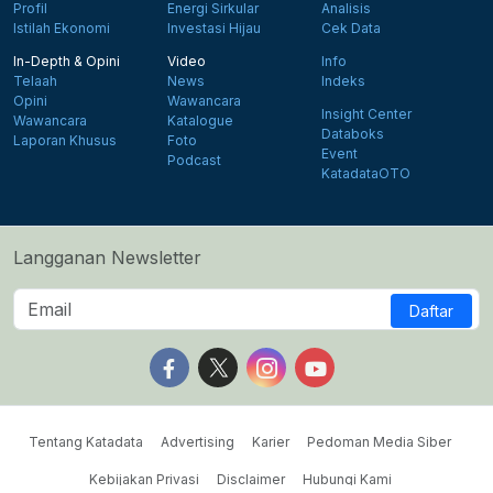
Profil
Energi Sirkular
Analisis
Istilah Ekonomi
Investasi Hijau
Cek Data
In-Depth & Opini
Video
Info
Telaah
News
Indeks
Opini
Wawancara
Insight Center
Wawancara
Katalogue
Databoks
Laporan Khusus
Foto
Event
Podcast
KatadataOTO
Langganan Newsletter
Daftar
Follow us on Facebook
Follow us on X
Follow us on Instagram
Follow us on Yout
Tentang Katadata
Advertising
Karier
Pedoman Media Siber
Kebijakan Privasi
Disclaimer
Hubungi Kami