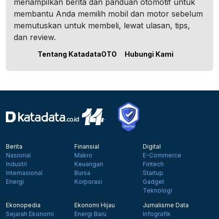
menampilkan berita dan panduan otomotif untuk
membantu Anda memilih mobil dan motor sebelum
memutuskan untuk membeli, lewat ulasan, tips,
dan review.
Tentang KatadataOTO
Hubungi Kami
Berita
Finansial
Digital
Nasional
Makro
E-Commerce
Industri
Keuangan
Fintech
Internasional
Bursa
Startup
Energi
Korporasi
Gadget
Teknologi
Ekonopedia
Ekonomi Hijau
Jurnalisme Data
Sejarah Ekonomi
Energi Baru
Infografik