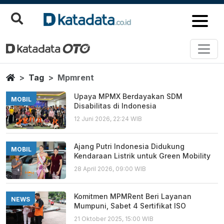
Mpmrent
Berita Terbaru
Home
Tag
Mpmrent
Upaya MPMX Berdayakan SDM
MOBIL
Disabilitas di Indonesia
12 Juni 2026, 22:24 WIB
Ajang Putri Indonesia Didukung
MOBIL
Kendaraan Listrik untuk Green Mobility
28 April 2026, 09:00 WIB
Komitmen MPMRent Beri Layanan
NEWS
Mumpuni, Sabet 4 Sertifikat ISO
21 Oktober 2025, 15:00 WIB