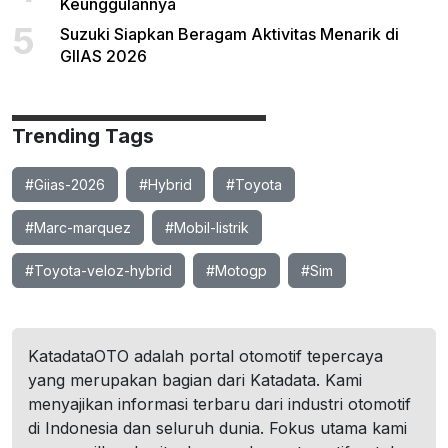
Keunggulannya
5
Suzuki Siapkan Beragam Aktivitas Menarik di
GIIAS 2026
Trending Tags
#Giias-2026
#Hybrid
#Toyota
#Marc-marquez
#Mobil-listrik
#Toyota-veloz-hybrid
#Motogp
#Sim
KatadataOTO adalah portal otomotif tepercaya
yang merupakan bagian dari Katadata. Kami
menyajikan informasi terbaru dari industri otomotif
di Indonesia dan seluruh dunia. Fokus utama kami