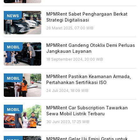
MPMRent Sabet Penghargaan Berkat
NEWS
Strategi Digitalisasi
26 Maret 2025, 07:00 WIB
MPMRent Gandeng Otoklix Demi Perluas
MOBIL
Jangkauan Layanan
18 September 2024, 20:00 WIB
MPMRent Pastikan Keamanan Armada,
MOBIL
Pertahankan Sertifikasi ISO
24 Juli 2024, 18:09 WIB
MPMRent Car Subscription Tawarkan
MOBIL
Sewa Mobil Listrik Terbaru
30 Juni 2023, 17:25 WIB
MPMRent Gelar Uji Emisi Gratis untuk