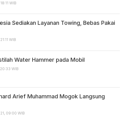
 18:11 WIB
nesia Sediakan Layanan Towing, Bebas Pakai
 21:11 WIB
stilah Water Hammer pada Mobil
, 20:33 WIB
phard Arief Muhammad Mogok Langsung
21, 09:00 WIB