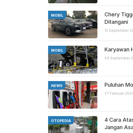
Chery Tigg
MOBIL
Ditangani
12 September 2
Karyawan H
MOBIL
04 September 2
Puluhan Mot
NEWS
27 Februari 202
4 Cara Atas
OTOPEDIA
Jangan Asa