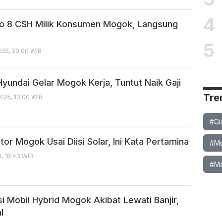
4
o 8 CSH Milik Konsumen Mogok, Langsung
5
025, 20:00 WIB
yundai Gelar Mogok Kerja, Tuntut Naik Gaji
Tre
025, 13:00 WIB
#Gi
or Mogok Usai Diisi Solar, Ini Kata Pertamina
#Mob
4, 18:43 WIB
#Ma
i Mobil Hybrid Mogok Akibat Lewati Banjir,
l