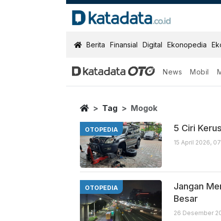
KatadataOTO
Berita
Finansial
Digital
Ekonopedia
Ek
News
Mobil
Mogok
Berita Terbaru
Home
Tag
Mogok
5 Ciri Ker
OTOPEDIA
15 April 2026, 0
Jangan Men
OTOPEDIA
Besar
26 Desember 20