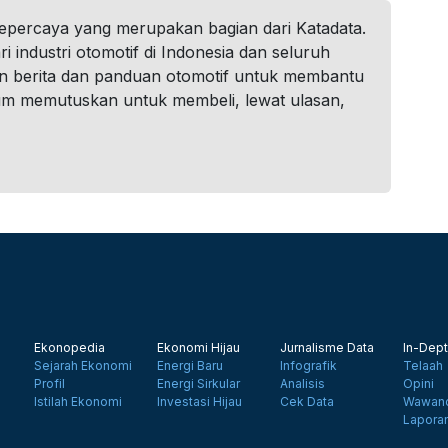
tepercaya yang merupakan bagian dari Katadata.
i industri otomotif di Indonesia dan seluruh
n berita dan panduan otomotif untuk membantu
um memutuskan untuk membeli, lewat ulasan,
Ekonopedia
Ekonomi Hijau
Jurnalisme Data
In-Dept
Sejarah Ekonomi
Energi Baru
Infografik
Telaah
Profil
Energi Sirkular
Analisis
Opini
Istilah Ekonomi
Investasi Hijau
Cek Data
Wawanc
Lapora