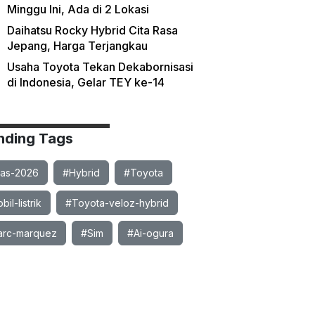
Minggu Ini, Ada di 2 Lokasi
Daihatsu Rocky Hybrid Cita Rasa
Jepang, Harga Terjangkau
Usaha Toyota Tekan Dekabornisasi
di Indonesia, Gelar TEY ke-14
nding Tags
ias-2026
#Hybrid
#Toyota
il-listrik
#Toyota-veloz-hybrid
rc-marquez
#Sim
#Ai-ogura