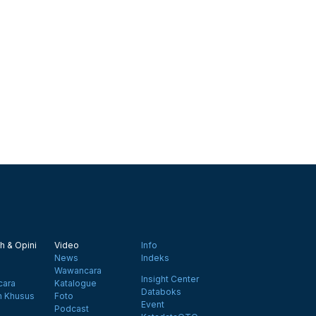
h & Opini
Video
Info
News
Indeks
Wawancara
Insight Center
ara
Katalogue
Databoks
n Khusus
Foto
Event
Podcast