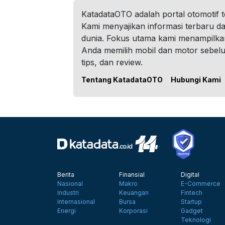
KatadataOTO adalah portal otomotif 
Kami menyajikan informasi terbaru dar
dunia. Fokus utama kami menampilka
Anda memilih mobil dan motor sebel
tips, dan review.
Tentang KatadataOTO
Hubungi Kami
Berita
Finansial
Digital
Nasional
Makro
E-Commerce
Industri
Keuangan
Fintech
Internasional
Bursa
Startup
Energi
Korporasi
Gadget
Teknologi