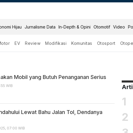
onomi Hijau
Jurnalisme Data
In-Depth & Opini
Otomotif
Video
Po
Motor
EV
Review
Modifikasi
Komunitas
Otosport
Otope
usakan Mobil yang Butuh Penanganan Serius
7:55 WIB
Art
1
dahului Lewat Bahu Jalan Tol, Dendanya
2
3
25, 07:00 WIB