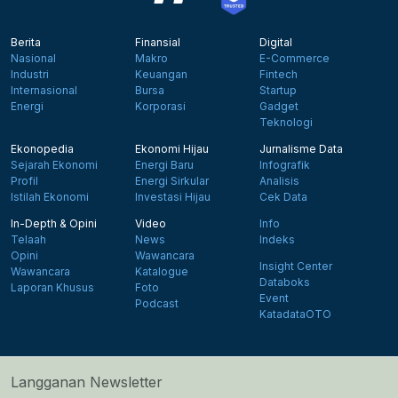
Berita
Finansial
Digital
Nasional
Makro
E-Commerce
Industri
Keuangan
Fintech
Internasional
Bursa
Startup
Energi
Korporasi
Gadget
Teknologi
Ekonopedia
Ekonomi Hijau
Jurnalisme Data
Sejarah Ekonomi
Energi Baru
Infografik
Profil
Energi Sirkular
Analisis
Istilah Ekonomi
Investasi Hijau
Cek Data
In-Depth & Opini
Video
Info
Telaah
News
Indeks
Opini
Wawancara
Insight Center
Wawancara
Katalogue
Databoks
Laporan Khusus
Foto
Event
Podcast
KatadataOTO
Langganan Newsletter