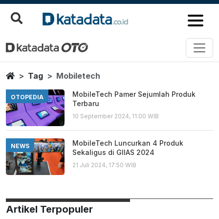
Mobiletech
Berita Terbaru
Home
Tag
Mobiletech
MobileTech Pamer Sejumlah Produk
OTOPEDIA
Terbaru
10 September 2024, 11:00 WIB
MobileTech Luncurkan 4 Produk
NEWS
Sekaligus di GIIAS 2024
21 Juli 2024, 17:50 WIB
Artikel Terpopuler