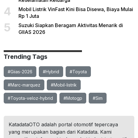
Keselamatan Keluarga
4
Mobil Listrik VinFast Kini Bisa Disewa, Biaya Mulai
Rp 1 Juta
5
Suzuki Siapkan Beragam Aktivitas Menarik di
GIIAS 2026
Trending Tags
#Giias-2026
#Hybrid
#Toyota
#Marc-marquez
#Mobil-listrik
#Toyota-veloz-hybrid
#Motogp
#Sim
KatadataOTO adalah portal otomotif tepercaya
yang merupakan bagian dari Katadata. Kami