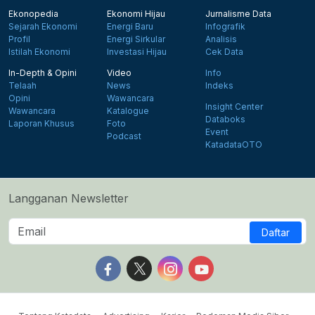
Ekonopedia
Ekonomi Hijau
Jurnalisme Data
Sejarah Ekonomi
Energi Baru
Infografik
Profil
Energi Sirkular
Analisis
Istilah Ekonomi
Investasi Hijau
Cek Data
In-Depth & Opini
Video
Info
Telaah
News
Indeks
Opini
Wawancara
Insight Center
Wawancara
Katalogue
Databoks
Laporan Khusus
Foto
Event
Podcast
KatadataOTO
Langganan Newsletter
Daftar
Follow us on Facebook
Follow us on X
Follow us on Instagram
Follow us on Yout