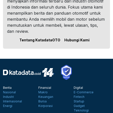
menyajikan informasi terbaru dari industri otomotif
di Indonesia dan seluruh dunia. Fokus utama kami
menampilkan berita dan panduan otomotif untuk
membantu Anda memilih mobil dan motor sebelum
memutuskan untuk membeli, lewat ulasan, tips,
dan review.
Tentang KatadataOTO
Hubungi Kami
Berita
Finansial
Digital
Nasional
Makro
E-Commerce
Industri
Keuangan
Fintech
Internasional
Bursa
Startup
Energi
Korporasi
Gadget
Teknologi