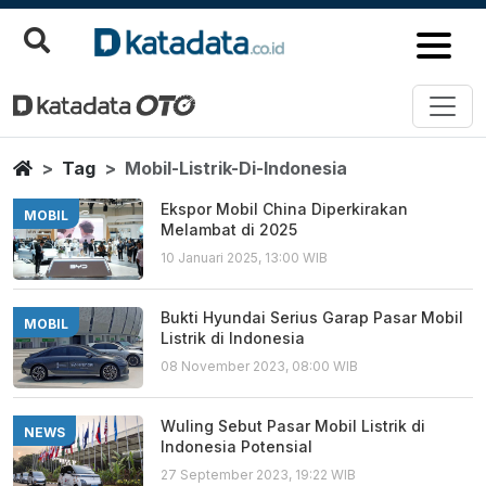
Mobil Listrik Di Indonesia
Berita Terbaru
Home
Tag
Mobil-Listrik-Di-Indonesia
Ekspor Mobil China Diperkirakan
MOBIL
Melambat di 2025
10 Januari 2025, 13:00 WIB
Bukti Hyundai Serius Garap Pasar Mobil
MOBIL
Listrik di Indonesia
08 November 2023, 08:00 WIB
Wuling Sebut Pasar Mobil Listrik di
NEWS
Indonesia Potensial
27 September 2023, 19:22 WIB