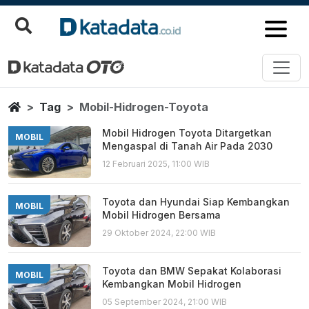
Mobil Hidrogen Toyota
Berita Terbaru
Home
Tag
Mobil-Hidrogen-Toyota
Mobil Hidrogen Toyota Ditargetkan
MOBIL
Mengaspal di Tanah Air Pada 2030
12 Februari 2025, 11:00 WIB
Toyota dan Hyundai Siap Kembangkan
MOBIL
Mobil Hidrogen Bersama
29 Oktober 2024, 22:00 WIB
Toyota dan BMW Sepakat Kolaborasi
MOBIL
Kembangkan Mobil Hidrogen
05 September 2024, 21:00 WIB