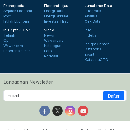
Ekonopedia
Ekonomi Hijau
Jurnalisme Data
Sejarah Ekonomi
Energi Baru
Infografik
Profil
Energi Sirkular
Analisis
Istilah Ekonomi
Investasi Hijau
Cek Data
In-Depth & Opini
Video
Info
Telaah
News
Indeks
Opini
Wawancara
Insight Center
Wawancara
Katalogue
Databoks
Laporan Khusus
Foto
Event
Podcast
KatadataOTO
Langganan Newsletter
Daftar
Follow us on Facebook
Follow us on X
Follow us on Instagram
Follow us on Yout