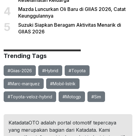
Keselamatan Keluarga
4
Mazda Luncurkan Oli Baru di GIIAS 2026, Catat
Keunggulannya
5
Suzuki Siapkan Beragam Aktivitas Menarik di
GIIAS 2026
Trending Tags
#Giias-2026
#Hybrid
#Toyota
#Marc-marquez
#Mobil-listrik
#Toyota-veloz-hybrid
#Motogp
#Sim
KatadataOTO adalah portal otomotif tepercaya
yang merupakan bagian dari Katadata. Kami