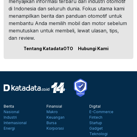
menyajikan informasi terbaru dari industri otomotif
di Indonesia dan seluruh dunia. Fokus utama kami
menampilkan berita dan panduan otomotif untuk
membantu Anda memilih mobil dan motor sebelum
memutuskan untuk membeli, lewat ulasan, tips,
dan review.
Tentang KatadataOTO
Hubungi Kami
Berita
Finansial
Digital
Nasional
Makro
E-Commerce
Industri
Keuangan
Fintech
Internasional
Bursa
Startup
Energi
Korporasi
Gadget
Teknologi