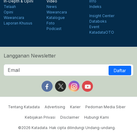
In-Depth & Opini
Video
Info
Telaah
News
Indeks
Opini
Wawancara
Insight Center
Wawancara
Katalogue
Databoks
Laporan Khusus
Foto
Event
Podcast
KatadataOTO
Langganan Newsletter
Daftar
Follow us on Facebook
Follow us on X
Follow us on Instagram
Follow us on Yout
Tentang Katadata
Advertising
Karier
Pedoman Media Siber
Kebijakan Privasi
Disclaimer
Hubungi Kami
©2026 Katadata. Hak cipta dilindungi Undang-undang.