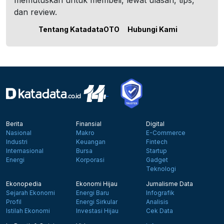
memutuskan untuk membeli, lewat ulasan, tips,
dan review.
Tentang KatadataOTO
Hubungi Kami
Berita
Finansial
Digital
Nasional
Makro
E-Commerce
Industri
Keuangan
Fintech
Internasional
Bursa
Startup
Energi
Korporasi
Gadget
Teknologi
Ekonopedia
Ekonomi Hijau
Jurnalisme Data
Sejarah Ekonomi
Energi Baru
Infografik
Profil
Energi Sirkular
Analisis
Istilah Ekonomi
Investasi Hijau
Cek Data