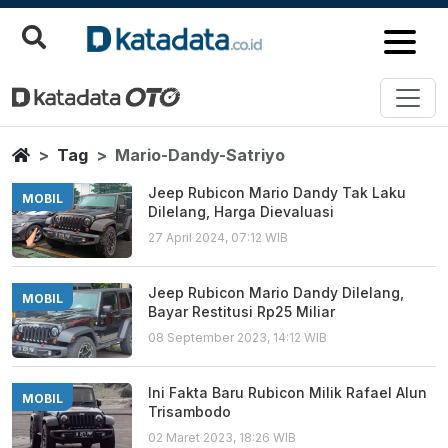
Mario Dandy Satriyo
Berita Terbaru
Home
Tag
Mario-Dandy-Satriyo
Jeep Rubicon Mario Dandy Tak Laku
MOBIL
Dilelang, Harga Dievaluasi
27 April 2024, 07:12 WIB
Jeep Rubicon Mario Dandy Dilelang,
MOBIL
Bayar Restitusi Rp25 Miliar
08 September 2023, 14:12 WIB
Ini Fakta Baru Rubicon Milik Rafael Alun
MOBIL
Trisambodo
02 Maret 2023, 18:26 WIB