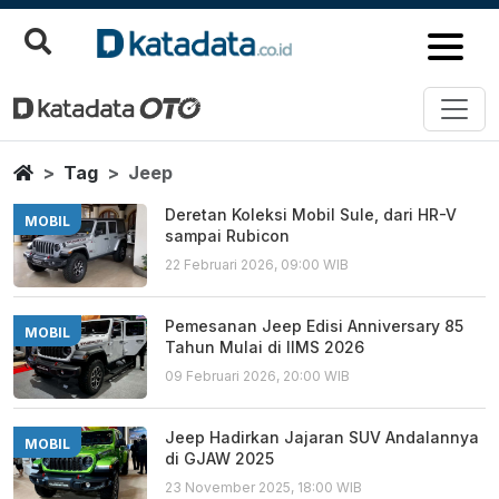
Jeep
Berita Terbaru
Home
Tag
Jeep
Deretan Koleksi Mobil Sule, dari HR-V
MOBIL
sampai Rubicon
22 Februari 2026, 09:00 WIB
Pemesanan Jeep Edisi Anniversary 85
MOBIL
Tahun Mulai di IIMS 2026
09 Februari 2026, 20:00 WIB
Jeep Hadirkan Jajaran SUV Andalannya
MOBIL
di GJAW 2025
23 November 2025, 18:00 WIB