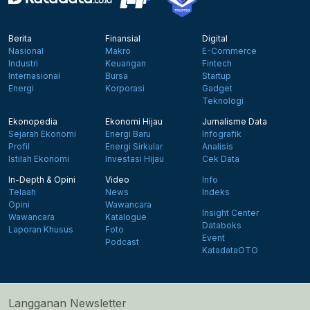
Berita
Finansial
Digital
Nasional
Makro
E-Commerce
Industri
Keuangan
Fintech
Internasional
Bursa
Startup
Energi
Korporasi
Gadget
Teknologi
Ekonopedia
Ekonomi Hijau
Jurnalisme Data
Sejarah Ekonomi
Energi Baru
Infografik
Profil
Energi Sirkular
Analisis
Istilah Ekonomi
Investasi Hijau
Cek Data
In-Depth & Opini
Video
Info
Telaah
News
Indeks
Opini
Wawancara
Insight Center
Wawancara
Katalogue
Databoks
Laporan Khusus
Foto
Event
Podcast
KatadataOTO
Langganan Newsletter