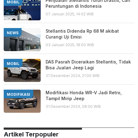
Penjualan Stellantis Turun Drastis, Cari
MOBIL
Peruntungan di Indonesia
07 Januari 2025, 14:02 WIB
Stellantis Didenda Rp 68 M akibat
NEWS
Curangi Uji Emisi
03 Januari 2025, 18:00 WIB
DAS Pasrah Diceraikan Stellantis, Tidak
MOBIL
Bisa Jualan Jeep Lagi
31 Desember 2024, 21:00 WIB
Modifikasi Honda WR-V Jadi Retro,
MODIFIKASI
Tampil Mirip Jeep
31 Desember 2024, 08:00 WIB
Artikel Terpopuler