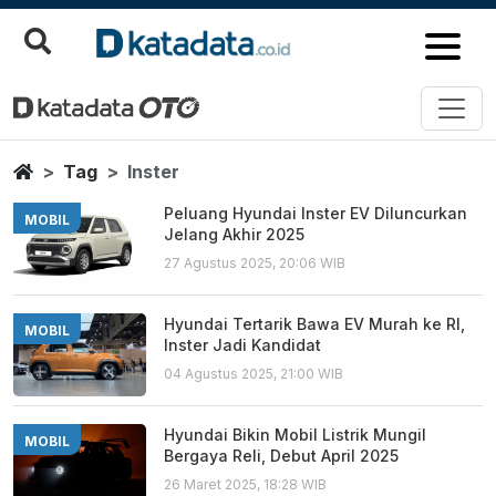
Inster
Berita Terbaru
Home
Tag
Inster
Peluang Hyundai Inster EV Diluncurkan
MOBIL
Jelang Akhir 2025
27 Agustus 2025, 20:06 WIB
Hyundai Tertarik Bawa EV Murah ke RI,
MOBIL
Inster Jadi Kandidat
04 Agustus 2025, 21:00 WIB
Hyundai Bikin Mobil Listrik Mungil
MOBIL
Bergaya Reli, Debut April 2025
26 Maret 2025, 18:28 WIB