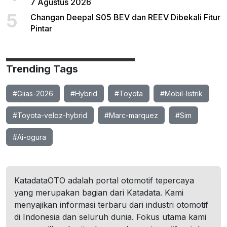
7 Agustus 2026
5
Changan Deepal S05 BEV dan REEV Dibekali Fitur
Pintar
Trending Tags
#Giias-2026
#Hybrid
#Toyota
#Mobil-listrik
#Toyota-veloz-hybrid
#Marc-marquez
#Sim
#Ai-ogura
KatadataOTO adalah portal otomotif tepercaya
yang merupakan bagian dari Katadata. Kami
menyajikan informasi terbaru dari industri otomotif
di Indonesia dan seluruh dunia. Fokus utama kami