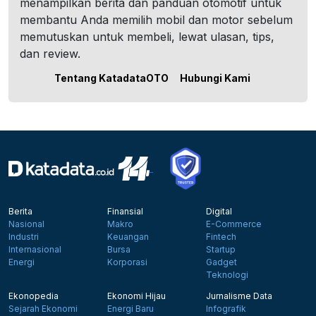
menampilkan berita dan panduan otomotif untuk
membantu Anda memilih mobil dan motor sebelum
memutuskan untuk membeli, lewat ulasan, tips,
dan review.
Tentang KatadataOTO
Hubungi Kami
Berita
Finansial
Digital
Nasional
Makro
E-Commerce
Industri
Keuangan
Fintech
Internasional
Bursa
Startup
Energi
Korporasi
Gadget
Teknologi
Ekonopedia
Ekonomi Hijau
Jurnalisme Data
Sejarah Ekonomi
Energi Baru
Infografik