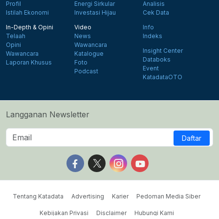
Profil
Energi Sirkular
Analisis
Istilah Ekonomi
Investasi Hijau
Cek Data
In-Depth & Opini
Video
Info
Telaah
News
Indeks
Opini
Wawancara
Insight Center
Wawancara
Katalogue
Databoks
Laporan Khusus
Foto
Event
Podcast
KatadataOTO
Langganan Newsletter
Daftar
Follow us on Facebook
Follow us on X
Follow us on Instagram
Follow us on Yout
Tentang Katadata
Advertising
Karier
Pedoman Media Siber
Kebijakan Privasi
Disclaimer
Hubungi Kami