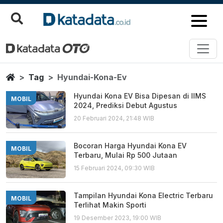
Hyundai Kona Ev
Berita Terbaru
Home
Tag
Hyundai-Kona-Ev
Hyundai Kona EV Bisa Dipesan di IIMS
MOBIL
2024, Prediksi Debut Agustus
20 Februari 2024, 21:48 WIB
Bocoran Harga Hyundai Kona EV
MOBIL
Terbaru, Mulai Rp 500 Jutaan
15 Februari 2024, 09:30 WIB
Tampilan Hyundai Kona Electric Terbaru
MOBIL
Terlihat Makin Sporti
19 Desember 2023, 19:00 WIB