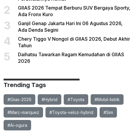
2
GIIAS 2026 Tempat Berburu SUV Bergaya Sporty,
Ada Fronx Kuro
3
Ganjil Genap Jakarta Hari Ini 06 Agustus 2026,
Ada Denda Segini
4
Chery Tiggo V Nongol di GIIAS 2026, Debut Akhir
Tahun
5
Daihatsu Tawarkan Ragam Kemudahan di GIIAS
2026
Trending Tags
#Giias-2026
#Hybrid
#Toyota
#Mobil-listrik
#Marc-marquez
#Toyota-veloz-hybrid
#Sim
#Ai-ogura