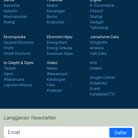
Nasional
Makro
E-Commerce
Industri
Keuangan
Fintech
Internasional
Bursa
Startup
Energi
Korporasi
Gadget
Teknologi
Ekonopedia
Ekonomi Hijau
Jurnalisme Data
Sejarah Ekonomi
Energi Baru
Infografik
Profil
Energi Sirkular
Analisis
Istilah Ekonomi
Investasi Hijau
Cek Data
In-Depth & Opini
Video
Info
Telaah
News
Indeks
Opini
Wawancara
Insight Center
Wawancara
Katalogue
Databoks
Laporan Khusus
Foto
Event
Podcast
KatadataOTO
Langganan Newsletter
Daftar