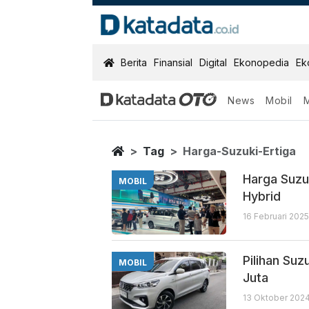
KatadataOTO
Berita
Finansial
Digital
Ekonopedia
Ek
News
Mobil
Harga Suzuki E
Berita Terbaru
Home
Tag
Harga-Suzuki-Ertiga
Harga Suzuk
MOBIL
Hybrid
16 Februari 2025
Pilihan Suz
MOBIL
Juta
13 Oktober 2024