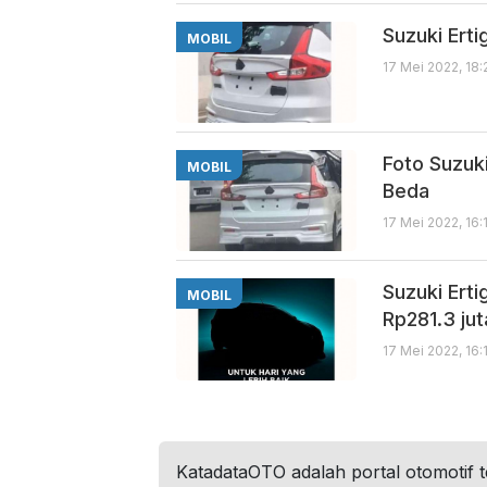
Suzuki Erti
MOBIL
17 Mei 2022, 18:
Foto Suzuki
MOBIL
Beda
17 Mei 2022, 16:
Suzuki Ert
MOBIL
Rp281.3 jut
17 Mei 2022, 16:
KatadataOTO adalah portal otomotif 