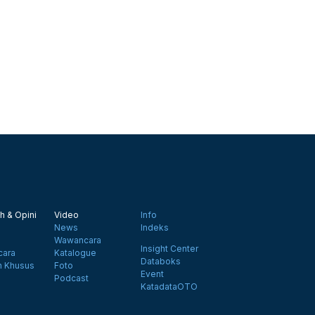
h & Opini
Video
Info
News
Indeks
Wawancara
Insight Center
ara
Katalogue
Databoks
n Khusus
Foto
Event
Podcast
KatadataOTO