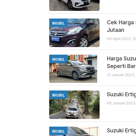
Cek Harga 
MOBIL
Jutaan
09 April 2023, 1
Harga Suzu
MOBIL
Seperti Ba
21 Januari 2023,
Suzuki Erti
MOBIL
06 Januari 2023
Suzuki Ert
MOBIL