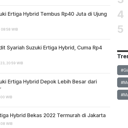
4
uki Ertiga Hybrid Tembus Rp40 Juta di Ujung
5
, 08:58 WIB
it Syariah Suzuki Ertiga Hybrid, Cuma Rp4
Tre
23, 20:59 WIB
#Gi
uki Ertiga Hybrid Depok Lebih Besar dari
#Mob
r
#Ma
8:00 WIB
rtiga Hybrid Bekas 2022 Termurah di Jakarta
8:08 WIB