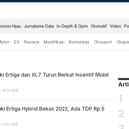
onomi Hijau
Jurnalisme Data
In-Depth & Opini
Otomotif
Video
Po
Motor
EV
Review
Modifikasi
Komunitas
Otosport
Otope
rtiga
i Ertiga dan XL7 Turun Berkat Insentif Mobil
Art
, 18:00 WIB
1
uki Ertiga Hybrid Bekas 2022, Ada TDP Rp 5
2
3
, 11:00 WIB