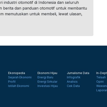
i industri otomotif di Indonesia dan seluruh
n berita dan panduan otomotif untuk membantu
um memutuskan untuk membeli, lewat ulasan,
Ekonopedia
Ekonomi Hijau
Jurnalisme Data
In-Dept
Sejarah Ekonomi
Energi Baru
Infografik
Telaah
Profil
Energi Sirkular
Analisis
Opini
Istilah Ekonomi
Investasi Hijau
Cek Data
Wawanc
Lapora