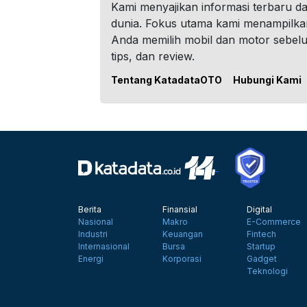
Kami menyajikan informasi terbaru dar
dunia. Fokus utama kami menampilka
Anda memilih mobil dan motor sebel
tips, dan review.
Tentang KatadataOTO
Hubungi Kami
Berita
Finansial
Digital
Nasional
Makro
E-Commerce
Industri
Keuangan
Fintech
Internasional
Bursa
Startup
Energi
Korporasi
Gadget
Teknologi