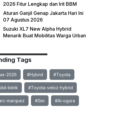
2026 Fitur Lengkap dan Irit BBM
Aturan Ganjil Genap Jakarta Hari Ini
07 Agustus 2026
Suzuki XL7 New Alpha Hybrid
Menarik Buat Mobilitas Warga Urban
nding Tags
ias-2026
#Hybrid
#Toyota
il-listrik
#Toyota-veloz-hybrid
rc-marquez
#Sim
#Ai-ogura