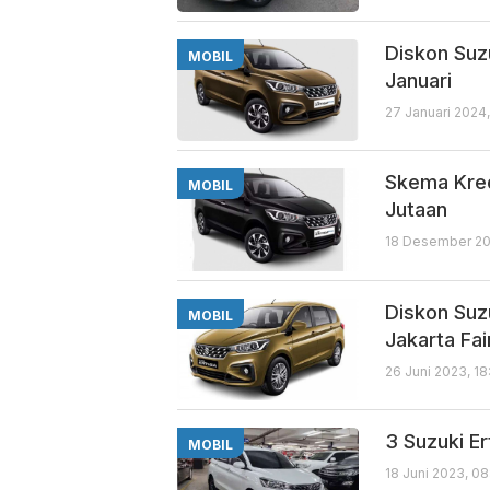
Diskon Suz
MOBIL
Januari
27 Januari 2024
Skema Kred
MOBIL
Jutaan
18 Desember 20
Diskon Suz
MOBIL
Jakarta Fai
26 Juni 2023, 1
3 Suzuki E
MOBIL
18 Juni 2023, 0