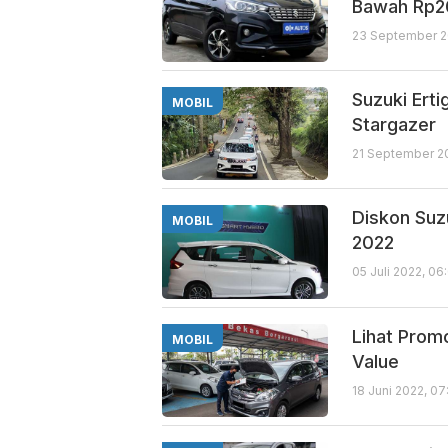
Bawah Rp2
23 September 20
Suzuki Ert
MOBIL
Stargazer
21 September 2
Diskon Suzu
MOBIL
2022
05 Juli 2022, 06
Lihat Prom
MOBIL
Value
18 Juni 2022, 0