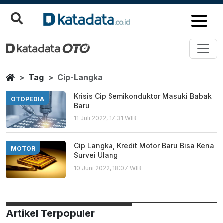
Cip Langka
Berita Terbaru
Home
Tag
Cip-Langka
Krisis Cip Semikonduktor Masuki Babak
OTOPEDIA
Baru
11 Juli 2022, 17:31 WIB
Cip Langka, Kredit Motor Baru Bisa Kena
MOTOR
Survei Ulang
10 Juni 2022, 18:07 WIB
Artikel Terpopuler