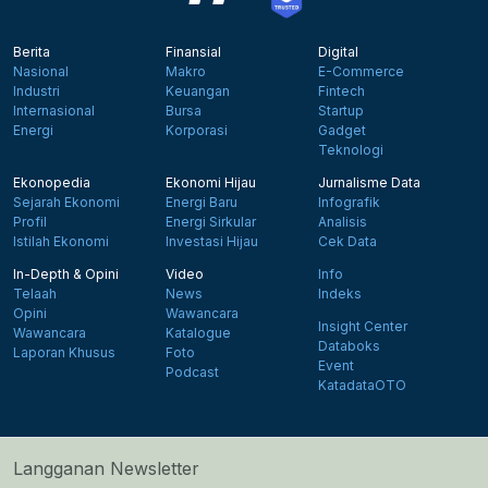
Berita
Finansial
Digital
Nasional
Makro
E-Commerce
Industri
Keuangan
Fintech
Internasional
Bursa
Startup
Energi
Korporasi
Gadget
Teknologi
Ekonopedia
Ekonomi Hijau
Jurnalisme Data
Sejarah Ekonomi
Energi Baru
Infografik
Profil
Energi Sirkular
Analisis
Istilah Ekonomi
Investasi Hijau
Cek Data
In-Depth & Opini
Video
Info
Telaah
News
Indeks
Opini
Wawancara
Insight Center
Wawancara
Katalogue
Databoks
Laporan Khusus
Foto
Event
Podcast
KatadataOTO
Langganan Newsletter