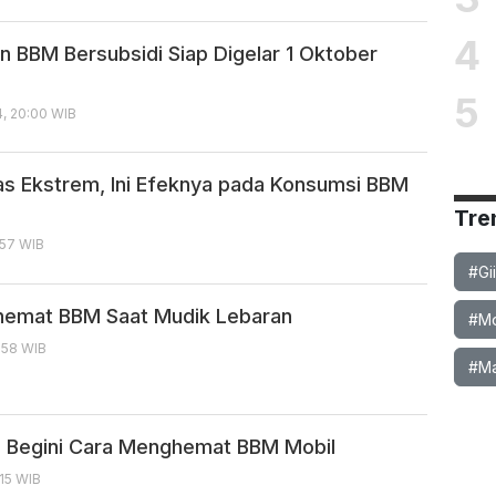
4
 BBM Bersubsidi Siap Digelar 1 Oktober
5
, 20:00 WIB
s Ekstrem, Ini Efeknya pada Konsumsi BBM
Tre
:57 WIB
#Gi
hemat BBM Saat Mudik Lebaran
#Mob
1:58 WIB
#Ma
 Begini Cara Menghemat BBM Mobil
:15 WIB