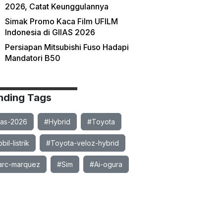
2026, Catat Keunggulannya
Simak Promo Kaca Film UFILM
Indonesia di GIIAS 2026
Persiapan Mitsubishi Fuso Hadapi
Mandatori B50
nding Tags
ias-2026
#Hybrid
#Toyota
il-listrik
#Toyota-veloz-hybrid
rc-marquez
#Sim
#Ai-ogura