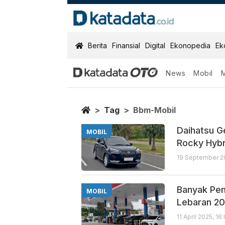
KatadataOTO
Berita
Finansial
Digital
Ekonopedia
Ek
News
Mobil
Bbm Mobil
Berita Terbaru
Home
Tag
Bbm-Mobil
Daihatsu Ge
MOBIL
Rocky Hybr
19 September 20
Banyak Pem
MOBIL
Lebaran 20
11 April 2025, 1