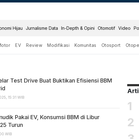
onomi Hijau
Jurnalisme Data
In-Depth & Opini
Otomotif
Video
Po
Motor
EV
Review
Modifikasi
Komunitas
Otosport
Otope
lar Test Drive Buat Buktikan Efisiensi BBM
id
Art
25, 15:31 WIB
1
udik Pakai EV, Konsumsi BBM di Libur
2
25 Turun
3
6:00 WIB