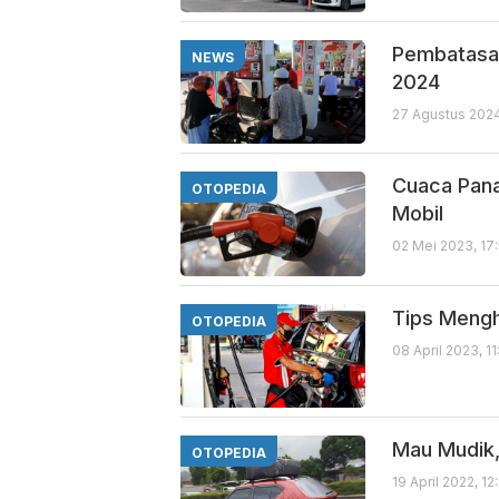
Pembatasan
NEWS
2024
27 Agustus 2024
Cuaca Pana
OTOPEDIA
Mobil
02 Mei 2023, 17
Tips Meng
OTOPEDIA
08 April 2023, 1
Mau Mudik,
OTOPEDIA
19 April 2022, 12