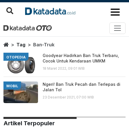
Ban Truk
Berita Terbaru
Home
Tag
Ban-Truk
Goodyear Hadirkan Ban Truk Terbaru,
OTOPEDIA
Cocok Untuk Kendaraan UMKM
18 Maret 2022, 09:01 WIB
Ngeri! Ban Truk Pecah dan Terlepas di
MOBIL
Jalan Tol
23 Desember 2021, 07:00 WIB
Artikel Terpopuler