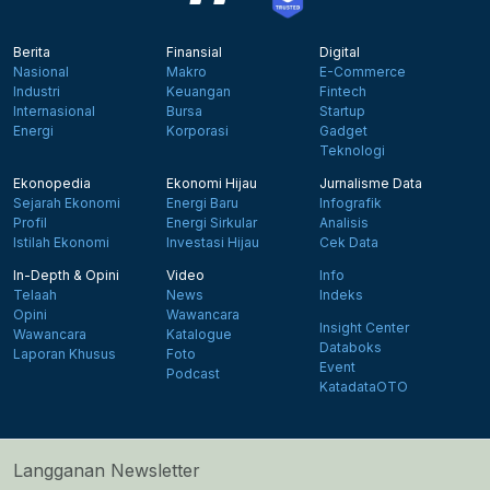
Berita
Finansial
Digital
Nasional
Makro
E-Commerce
Industri
Keuangan
Fintech
Internasional
Bursa
Startup
Energi
Korporasi
Gadget
Teknologi
Ekonopedia
Ekonomi Hijau
Jurnalisme Data
Sejarah Ekonomi
Energi Baru
Infografik
Profil
Energi Sirkular
Analisis
Istilah Ekonomi
Investasi Hijau
Cek Data
In-Depth & Opini
Video
Info
Telaah
News
Indeks
Opini
Wawancara
Insight Center
Wawancara
Katalogue
Databoks
Laporan Khusus
Foto
Event
Podcast
KatadataOTO
Langganan Newsletter