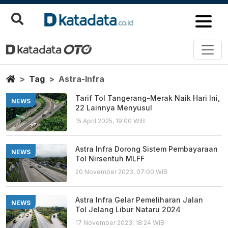
Astra Infra
Berita Terbaru
Home
Tag
Astra-Infra
Tarif Tol Tangerang-Merak Naik Hari Ini,
NEWS
22 Lainnya Menyusul
15 April 2025, 19:00 WIB
Astra Infra Dorong Sistem Pembayaraan
NEWS
Tol Nirsentuh MLFF
20 November 2023, 07:00 WIB
Astra Infra Gelar Pemeliharan Jalan
NEWS
Tol Jelang Libur Nataru 2024
17 November 2023, 18:24 WIB