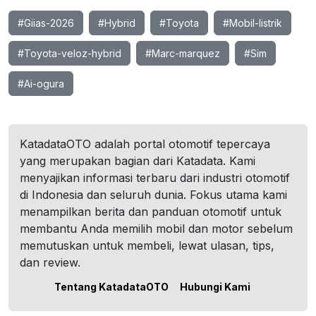
#Giias-2026
#Hybrid
#Toyota
#Mobil-listrik
#Toyota-veloz-hybrid
#Marc-marquez
#Sim
#Ai-ogura
KatadataOTO adalah portal otomotif tepercaya
yang merupakan bagian dari Katadata. Kami
menyajikan informasi terbaru dari industri otomotif
di Indonesia dan seluruh dunia. Fokus utama kami
menampilkan berita dan panduan otomotif untuk
membantu Anda memilih mobil dan motor sebelum
memutuskan untuk membeli, lewat ulasan, tips,
dan review.
Tentang KatadataOTO
Hubungi Kami