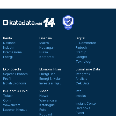
Berita
Finansial
Digital
Nasional
Makro
E-Commerce
Industri
Keuangan
Fintech
Internasional
Bursa
Startup
Energi
Korporasi
Gadget
Teknologi
Ekonopedia
Ekonomi Hijau
Jurnalisme Data
Sejarah Ekonomi
Energi Baru
Infografik
Profil
Energi Sirkular
Analisis
Istilah Ekonomi
Investasi Hijau
Cek Data
In-Depth & Opini
Video
Info
Telaah
News
Indeks
Opini
Wawancara
Insight Center
Wawancara
Katalogue
Databoks
Laporan Khusus
Foto
Event
Podcast