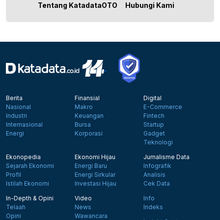
Tentang KatadataOTO
Hubungi Kami
Berita
Finansial
Digital
Nasional
Makro
E-Commerce
Industri
Keuangan
Fintech
Internasional
Bursa
Startup
Energi
Korporasi
Gadget
Teknologi
Ekonopedia
Ekonomi Hijau
Jurnalisme Data
Sejarah Ekonomi
Energi Baru
Infografik
Profil
Energi Sirkular
Analisis
Istilah Ekonomi
Investasi Hijau
Cek Data
In-Depth & Opini
Video
Info
Telaah
News
Indeks
Opini
Wawancara