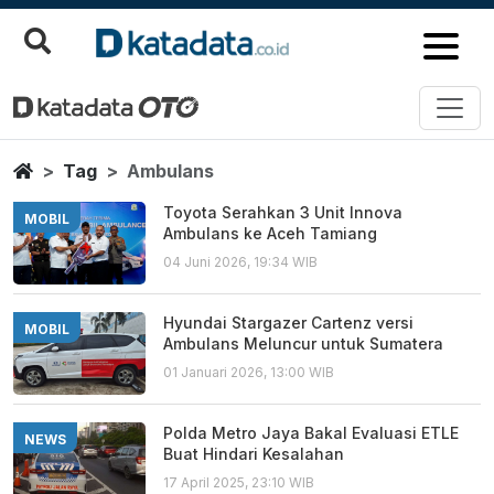
Ambulans
Berita Terbaru
Home
Tag
Ambulans
Toyota Serahkan 3 Unit Innova
MOBIL
Ambulans ke Aceh Tamiang
04 Juni 2026, 19:34 WIB
Hyundai Stargazer Cartenz versi
MOBIL
Ambulans Meluncur untuk Sumatera
01 Januari 2026, 13:00 WIB
Polda Metro Jaya Bakal Evaluasi ETLE
NEWS
Buat Hindari Kesalahan
17 April 2025, 23:10 WIB