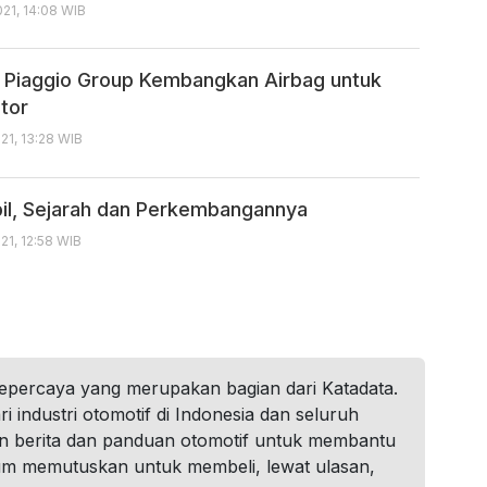
21, 14:08 WIB
n Piaggio Group Kembangkan Airbag untuk
tor
1, 13:28 WIB
il, Sejarah dan Perkembangannya
1, 12:58 WIB
tepercaya yang merupakan bagian dari Katadata.
i industri otomotif di Indonesia dan seluruh
n berita dan panduan otomotif untuk membantu
um memutuskan untuk membeli, lewat ulasan,