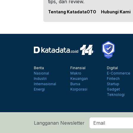
tips, dan review.
Tentang KatadataOTO
Hubungi Kami
Berita
Finansial
Digital
Nasional
Makro
E-Commerce
Industri
Keuangan
Fintech
Internasional
Bursa
Startup
Energi
Korporasi
Gadget
Teknologi
Langganan Newsletter