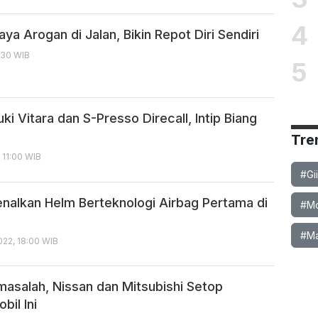
4
a Arogan di Jalan, Bikin Repot Diri Sendiri
:30 WIB
5
ki Vitara dan S-Presso Direcall, Intip Biang
Tre
 11:00 WIB
#Gi
enalkan Helm Berteknologi Airbag Pertama di
#Mob
#Ma
22, 18:00 WIB
masalah, Nissan dan Mitsubishi Setop
bil Ini