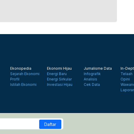
Ekonopedia
Ekonomi Hijau
Jurnalisme Data
In-Dept
Sejarah Ekonomi
Energi Baru
Infografik
Telaah
Profil
Energi Sirkular
Analisis
Opini
Istilah Ekonomi
Investasi Hijau
Cek Data
Wawanc
Lapora
Daftar