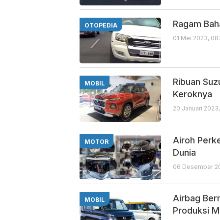
Ragam Bahay
OTOPEDIA
01 Mei 2023, 08
Ribuan Suzu
MOBIL
Keroknya
20 Januari 2023,
Airoh Perk
MOTOR
Dunia
06 Desember 20
Airbag Ber
MOBIL
Produksi Mo