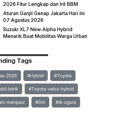
2026 Fitur Lengkap dan Irit BBM
Aturan Ganjil Genap Jakarta Hari Ini
07 Agustus 2026
Suzuki XL7 New Alpha Hybrid
Menarik Buat Mobilitas Warga Urban
nding Tags
ias-2026
#Hybrid
#Toyota
il-listrik
#Toyota-veloz-hybrid
rc-marquez
#Sim
#Ai-ogura