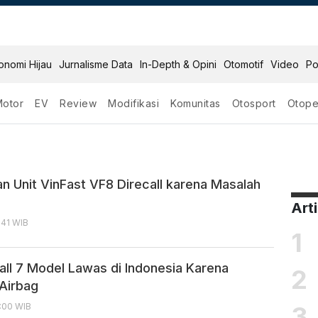
onomi Hijau
Jurnalisme Data
In-Depth & Opini
Otomotif
Video
Po
Motor
EV
Review
Modifikasi
Komunitas
Otosport
Otope
an Unit VinFast VF8 Direcall karena Masalah
Art
:41 WIB
1
all 7 Model Lawas di Indonesia Karena
2
Airbag
3
:00 WIB