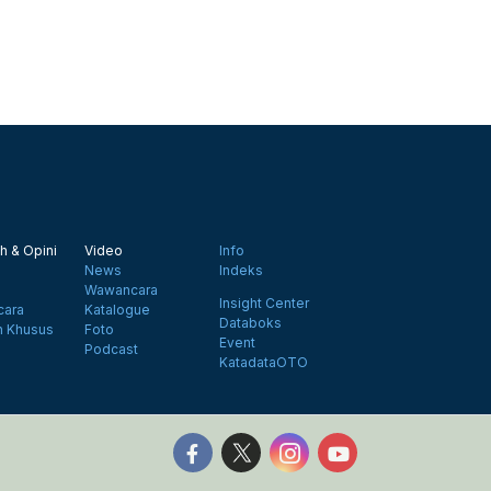
h & Opini
Video
Info
News
Indeks
Wawancara
Insight Center
ara
Katalogue
Databoks
n Khusus
Foto
Event
Podcast
KatadataOTO
Follow us on Facebook
Follow us on X
Follow us on Instagr
Follow us on Y