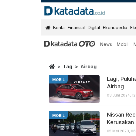
KatadataOTO
Berita
Finansial
Digital
Ekonopedia
Ek
News
Mobil
Airbag
Berita Terbaru
Home
Tag
Airbag
Lagi, Puluh
MOBIL
Airbag
03 Juni 2024, 12
Nissan Rec
MOBIL
Kerusakan 
05 Mei 2023, 06