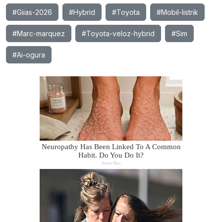
#Giias-2026
#Hybrid
#Toyota
#Mobil-listrik
#Marc-marquez
#Toyota-veloz-hybrid
#Sim
#Ai-ogura