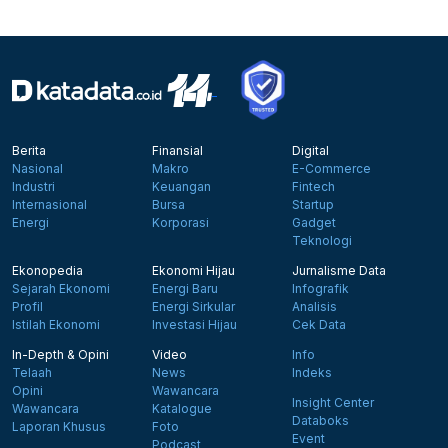
Berita
Finansial
Digital
Nasional
Makro
E-Commerce
Industri
Keuangan
Fintech
Internasional
Bursa
Startup
Energi
Korporasi
Gadget
Teknologi
Ekonopedia
Ekonomi Hijau
Jurnalisme Data
Sejarah Ekonomi
Energi Baru
Infografik
Profil
Energi Sirkular
Analisis
Istilah Ekonomi
Investasi Hijau
Cek Data
In-Depth & Opini
Video
Info
Telaah
News
Indeks
Opini
Wawancara
Insight Center
Wawancara
Katalogue
Databoks
Laporan Khusus
Foto
Event
Podcast